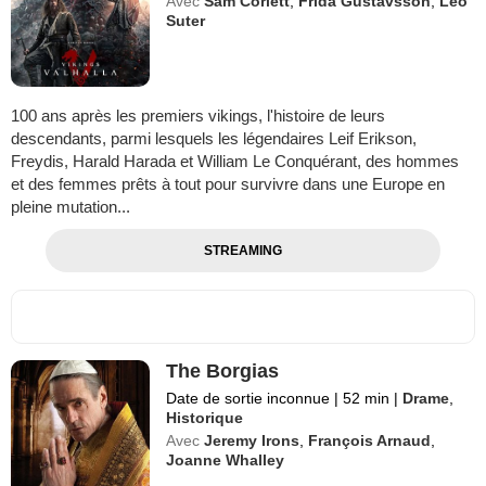
Avec
Sam Corlett
,
Frida Gustavsson
,
Leo
Suter
100 ans après les premiers vikings, l'histoire de leurs
descendants, parmi lesquels les légendaires Leif Erikson,
Freydis, Harald Harada et William Le Conquérant, des hommes
et des femmes prêts à tout pour survivre dans une Europe en
pleine mutation...
STREAMING
The Borgias
Date de sortie inconnue
|
52 min
|
Drame
,
Historique
Avec
Jeremy Irons
,
François Arnaud
,
Joanne Whalley