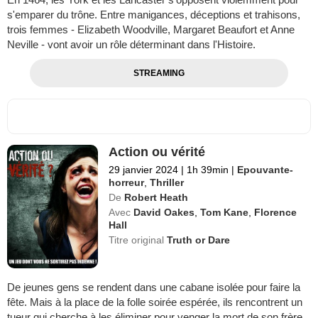
s'emparer du trône. Entre manigances, déceptions et trahisons,
trois femmes - Elizabeth Woodville, Margaret Beaufort et Anne
Neville - vont avoir un rôle déterminant dans l'Histoire.
STREAMING
Action ou vérité
29 janvier 2024
|
1h 39min
|
Epouvante-
horreur
,
Thriller
De
Robert Heath
Avec
David Oakes
,
Tom Kane
,
Florence
Hall
Titre original
Truth or Dare
De jeunes gens se rendent dans une cabane isolée pour faire la
fête. Mais à la place de la folle soirée espérée, ils rencontrent un
tueur qui cherche à les éliminer pour venger la mort de son frère...