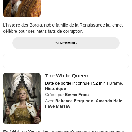
L'histoire des Borgia, noble famille de la Renaissance italienne,
célèbre pour ses hauts faits de corruption...
STREAMING
The White Queen
Date de sortie inconnue
|
52 min
|
Drame
,
Historique
Créée par
Emma Frost
Avec
Rebecca Ferguson
,
Amanda Hale
,
Faye Marsay
En 1464, les York et les Lancaster s'opposent violemment pour