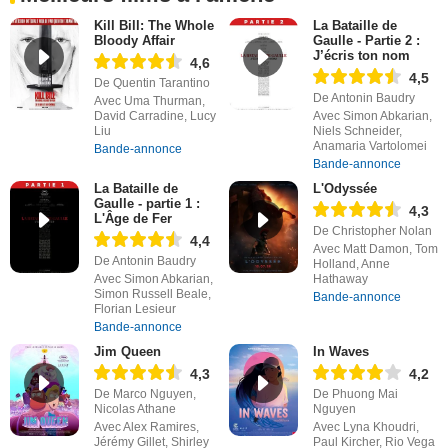
Kill Bill: The Whole
La Bataille de
Bloody Affair
Gaulle - Partie 2 :
J’écris ton nom
4,6
4,5
De Quentin Tarantino
De Antonin Baudry
Avec Uma Thurman,
David Carradine, Lucy
Avec Simon Abkarian,
Liu
Niels Schneider,
Anamaria Vartolomei
Bande-annonce
Bande-annonce
La Bataille de
L'Odyssée
Gaulle - partie 1 :
4,3
L'Âge de Fer
De Christopher Nolan
4,4
Avec Matt Damon, Tom
De Antonin Baudry
Holland, Anne
Avec Simon Abkarian,
Hathaway
Simon Russell Beale,
Bande-annonce
Florian Lesieur
Bande-annonce
Jim Queen
In Waves
4,3
4,2
De Marco Nguyen,
De Phuong Mai
Nicolas Athane
Nguyen
Avec Alex Ramires,
Avec Lyna Khoudri,
Jérémy Gillet, Shirley
Paul Kircher, Rio Vega