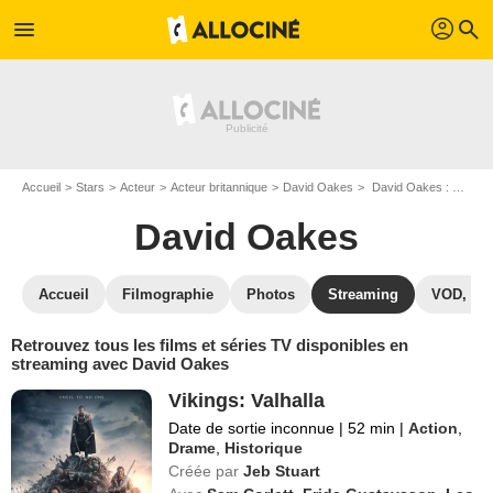
profil
menu
search
Accueil
Stars
Acteur
Acteur britannique
David Oakes
David Oakes : Films et séries online
David Oakes
Accueil
Filmographie
Photos
Streaming
VOD, DV
Retrouvez tous les films et séries TV disponibles en
streaming avec David Oakes
Vikings: Valhalla
Date de sortie inconnue
|
52 min
|
Action
,
Drame
,
Historique
Créée par
Jeb Stuart