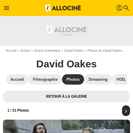
profil
menu
search
Accueil
Acteur
Acteur britannique
David Oakes
Photos de David Oakes
Viki
David Oakes
Accueil
Filmographie
Photos
Streaming
VOD, DV
RETOUR À LA GALERIE
1
/ 31 Photos