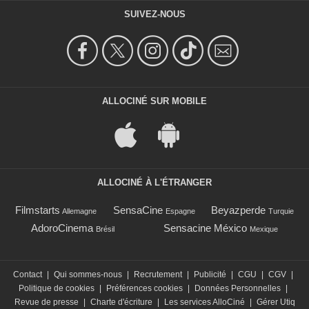
SUIVEZ-NOUS
ALLOCINÉ SUR MOBILE
ALLOCINÉ À L'ÉTRANGER
Filmstarts
SensaCine
Beyazperde
Allemagne
Espagne
Turquie
AdoroCinema
Sensacine México
Brésil
Mexique
Contact
|
Qui sommes-nous
|
Recrutement
|
Publicité
|
CGU
|
CGV
|
Politique de cookies
|
Préférences cookies
|
Données Personnelles
|
Revue de presse
|
Charte d'écriture
|
Les services AlloCiné
|
Gérer Utiq