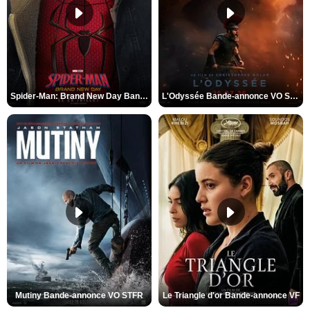
Spider-Man: Brand New Day Bande-annonce VO STFR
L'Odyssée Bande-annonce VO STFR
Mutiny Bande-annonce VO STFR
Le Triangle d'or Bande-annonce VF