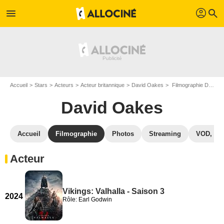
profil
menu
search
Accueil
Stars
Acteurs
Acteur britannique
David Oakes
Filmographie David Oakes
David Oakes
Accueil
Filmographie
Photos
Streaming
VOD, DV
Acteur
Vikings: Valhalla - Saison 3
2024
Rôle: Earl Godwin