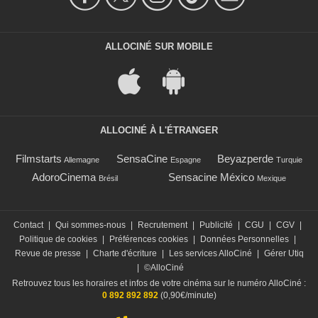
ALLOCINÉ SUR MOBILE
ALLOCINÉ À L'ÉTRANGER
Filmstarts
SensaCine
Beyazperde
Allemagne
Espagne
Turquie
AdoroCinema
Sensacine México
Brésil
Mexique
Contact
|
Qui sommes-nous
|
Recrutement
|
Publicité
|
CGU
|
CGV
|
Politique de cookies
|
Préférences cookies
|
Données Personnelles
|
Revue de presse
|
Charte d'écriture
|
Les services AlloCiné
|
Gérer Utiq
|
©AlloCiné
Retrouvez tous les horaires et infos de votre cinéma sur le numéro AlloCiné :
0 892 892 892
(0,90€/minute)