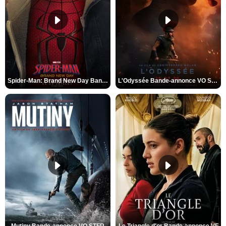
Spider-Man: Brand New Day Bande-annonce VO STFR
L'Odyssée Bande-annonce VO STFR
Mutiny Bande-annonce VO STFR
Le Triangle d'or Bande-annonce VF