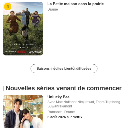
La Petite maison dans la prairie
4
Drame
Saisons inédites bientôt diffusées
Nouvelles séries venant de commencer
Unlucky Bae
Avec
Mac Nattapat Nimjirawat
,
Tham Tupthong
Suwanrakanont
Romance
,
Drame
6 août 2026 sur Netflix