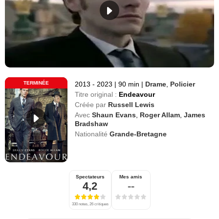
TERMINÉE
2013 - 2023
|
90 min
|
Drame
,
Policier
Titre original :
Endeavour
Créée par
Russell Lewis
Avec
Shaun Evans
,
Roger Allam
,
James
Bradshaw
Nationalité
Grande-Bretagne
Spectateurs
Mes amis
4,2
--
330 notes, 26 critiques