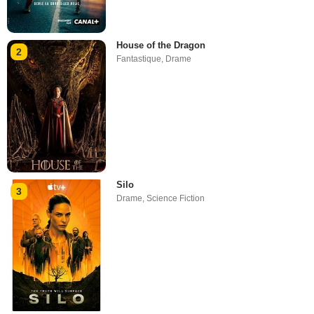
House of the Dragon
2
Fantastique
,
Drame
Silo
3
Drame
,
Science Fiction