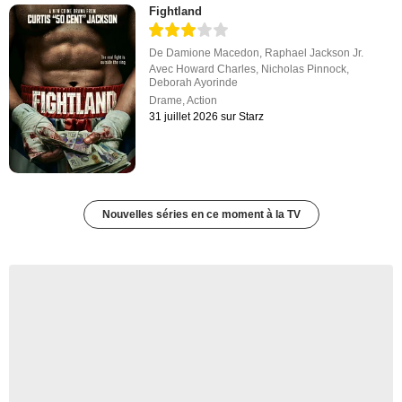
Fightland
De
Damione Macedon
,
Raphael Jackson Jr.
Avec
Howard Charles
,
Nicholas Pinnock
,
Deborah Ayorinde
Drame
,
Action
31 juillet 2026 sur Starz
Nouvelles séries en ce moment à la TV