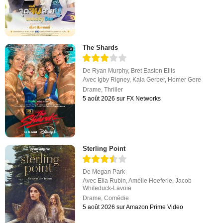
The Shards
De
Ryan Murphy
,
Bret Easton Ellis
Avec
Igby Rigney
,
Kaia Gerber
,
Homer Gere
Drame
,
Thriller
5 août 2026 sur FX Networks
Sterling Point
De
Megan Park
Avec
Ella Rubin
,
Amélie Hoeferle
,
Jacob
Whiteduck-Lavoie
Drame
,
Comédie
5 août 2026 sur Amazon Prime Video