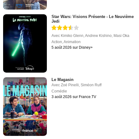
Star Wars: Visions Présente - Le Neuvième
Jedi
Avec
Kimiko Glenn
,
Andrew Kishino
,
Masi Oka
Action
,
Animation
5 août 2026 sur Disney+
Le Magasin
Avec
Zoé Pinelli
,
Siméon Ruff
Comédie
3 août 2026 sur France.TV