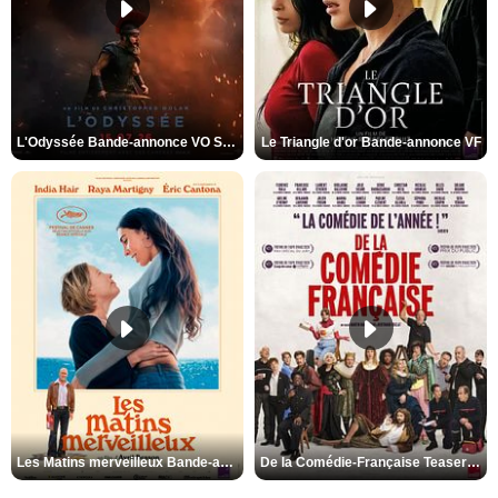
L'Odyssée Bande-annonce VO STFR
Le Triangle d'or Bande-annonce VF
Les Matins merveilleux Bande-annonce VF
De la Comédie-Française Teaser VF