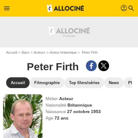
profil
menu
search
Accueil
Stars
Acteurs
Acteur britannique
Peter Firth
Peter Firth
Accueil
Filmographie
Top films/séries
News
Phot
Métier
Acteur
Nationalité
Britannique
Naissance
27 octobre 1953
Age
72
ans