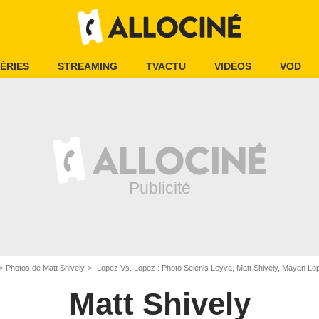
ÉRIES
STREAMING
TVACTU
VIDÉOS
VOD
Photos de Matt Shively
Lopez Vs. Lopez : Photo Selenis Leyva, Matt Shively, Mayan Lo
Matt Shively