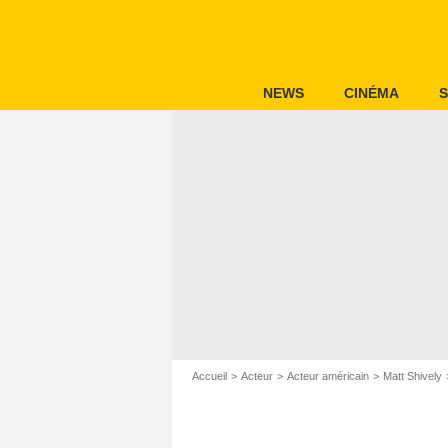
NEWS
CINÉMA
S
Accueil
Acteur
Acteur américain
Matt Shively