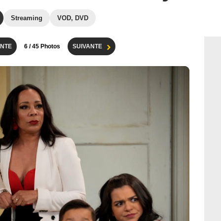
Streaming
VOD, DVD
NTE
6
/ 45 Photos
SUIVANTE