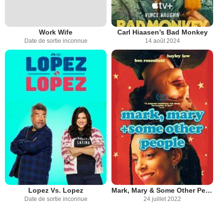
Work Wife
Carl Hiaasen’s Bad Monkey
Date de sortie inconnue
14 août 2024
Lopez Vs. Lopez
Mark, Mary & Some Other People
Date de sortie inconnue
24 juillet 2022