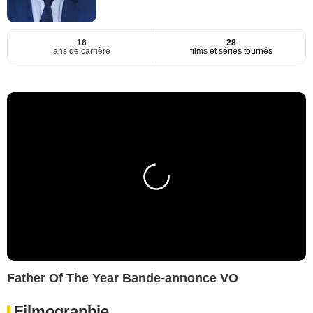
16
28
ans de carrière
films et séries tournés
Father Of The Year Bande-annonce VO
Filmographie