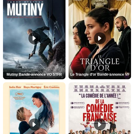
Mutiny Bande-annonce VO STFR
Le Triangle d'or Bande-annonce VF