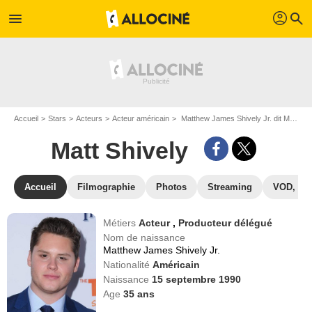
profil
menu
search
Accueil
Stars
Acteurs
Acteur américain
Matthew James Shively Jr. dit Matt Shively
Matt Shively
Accueil
Filmographie
Photos
Streaming
VOD, DV
Métiers
Acteur
,
Producteur délégué
Nom de naissance
Matthew James Shively Jr.
Nationalité
Américain
Naissance
15 septembre 1990
Age
35
ans