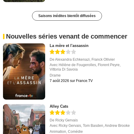
Saisons inédites bientôt diffusées
Nouvelles séries venant de commencer
La mère et l'assassin
De
Alexandra Echkenazi
,
Franck Ollivier
Avec
Hélène de Fougerolles
,
Florent Peyre
,
Vittoria Di Savoia
Drame
7 août 2026 sur France.TV
Alley Cats
De
Ricky Gervais
Avec
Ricky Gervais
,
Tom Basden
,
Andrew Brooke
Animation
,
Comédie