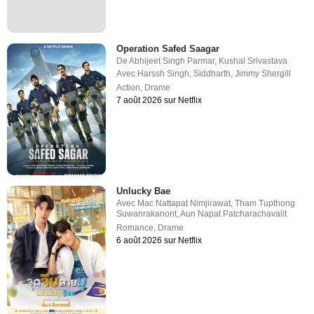
Operation Safed Saagar
De
Abhijeet Singh Parmar
,
Kushal Srivastava
Avec
Harssh Singh
,
Siddharth
,
Jimmy Shergill
Action
,
Drame
7 août 2026 sur Netflix
Unlucky Bae
Avec
Mac Nattapat Nimjirawat
,
Tham Tupthong
Suwanrakanont
,
Aun Napat Patcharachavalit
Romance
,
Drame
6 août 2026 sur Netflix