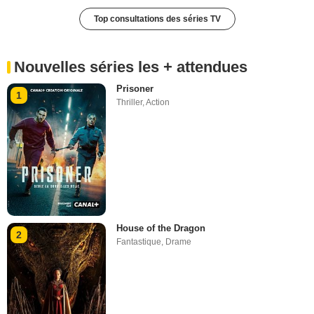
Top consultations des séries TV
Nouvelles séries les + attendues
Prisoner
1
Thriller
,
Action
House of the Dragon
2
Fantastique
,
Drame