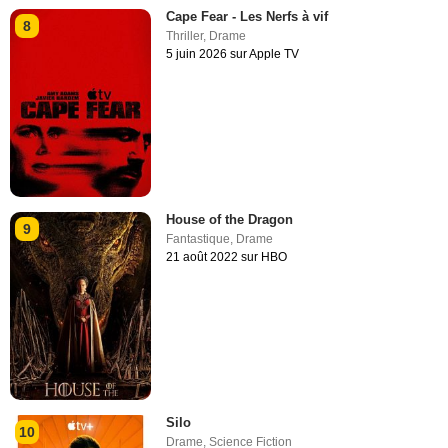
Cape Fear - Les Nerfs à vif
8
Thriller
,
Drame
5 juin 2026 sur Apple TV
House of the Dragon
9
Fantastique
,
Drame
21 août 2022 sur HBO
Silo
10
Drame
,
Science Fiction