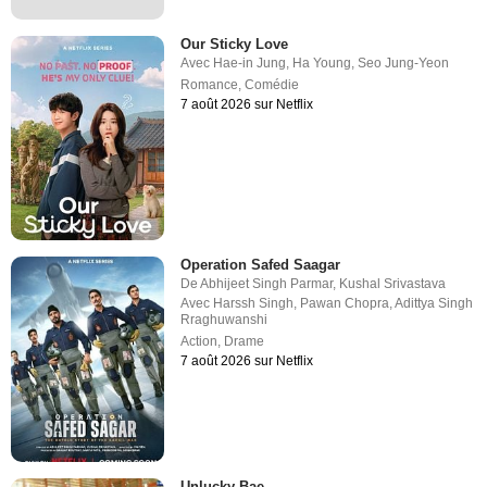
Our Sticky Love
Avec
Hae-in Jung
,
Ha Young
,
Seo Jung-Yeon
Romance
,
Comédie
7 août 2026 sur Netflix
Operation Safed Saagar
De
Abhijeet Singh Parmar
,
Kushal Srivastava
Avec
Harssh Singh
,
Pawan Chopra
,
Adittya Singh
Rraghuwanshi
Action
,
Drame
7 août 2026 sur Netflix
Unlucky Bae