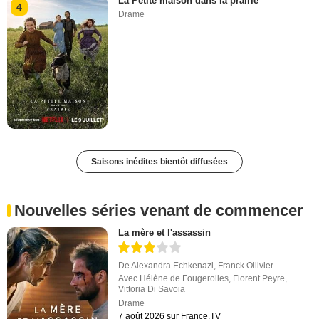
La Petite maison dans la prairie
4
Drame
Saisons inédites bientôt diffusées
Nouvelles séries venant de commencer
La mère et l'assassin
De
Alexandra Echkenazi
,
Franck Ollivier
Avec
Hélène de Fougerolles
,
Florent Peyre
,
Vittoria Di Savoia
Drame
7 août 2026 sur France.TV