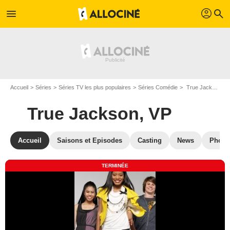
profil
menu
search
Accueil
Séries
Séries TV les plus populaires
Séries Comédie
True Jackson, VP
True Jackson, VP
Accueil
Saisons et Episodes
Casting
News
Photo
TERMINÉE