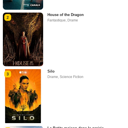
House of the Dragon
2
Fantastique
,
Drame
Silo
3
Drame
,
Science Fiction