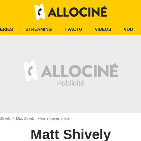
ÉRIES
STREAMING
TVACTU
VIDÉOS
VOD
Shively
Matt Shively : Films et séries online
Matt Shively