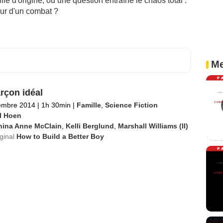
le d'origine, où une question entraîne le chaos total :
ueur d'un combat ?
Me
rçon idéal
embre 2014
|
1h 30min
|
Famille
,
Science Fiction
l Hoen
hina Anne McClain
,
Kelli Berglund
,
Marshall Williams (II)
iginal
How to Build a Better Boy