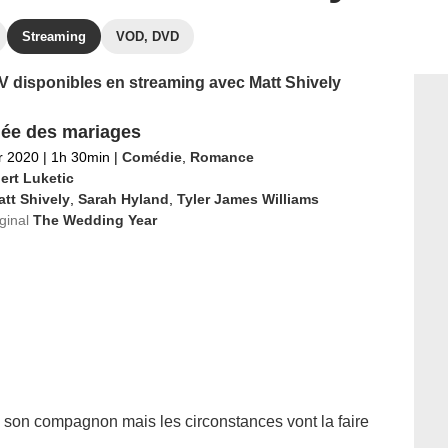
Streaming
VOD, DVD
TV disponibles en streaming avec Matt Shively
ée des mariages
er 2020
|
1h 30min
|
Comédie
,
Romance
ert Luketic
tt Shively
,
Sarah Hyland
,
Tyler James Williams
iginal
The Wedding Year
son compagnon mais les circonstances vont la faire