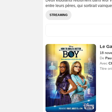
Deux étudiants retournent dans leur vil
entre leurs pères, qui sortirait vainq
STREAMING
Le Ga
18 nov
De
Pau
Avec
C
Titre or