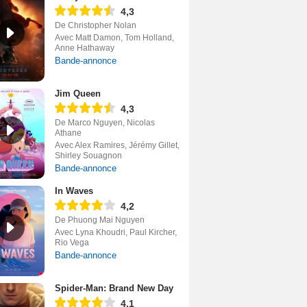
4,3
De Christopher Nolan
Avec Matt Damon, Tom Holland,
Anne Hathaway
Bande-annonce
Jim Queen
4,3
De Marco Nguyen, Nicolas
Athane
Avec Alex Ramires, Jérémy Gillet,
Shirley Souagnon
Bande-annonce
In Waves
4,2
De Phuong Mai Nguyen
Avec Lyna Khoudri, Paul Kircher,
Rio Vega
Bande-annonce
Spider-Man: Brand New Day
4,1