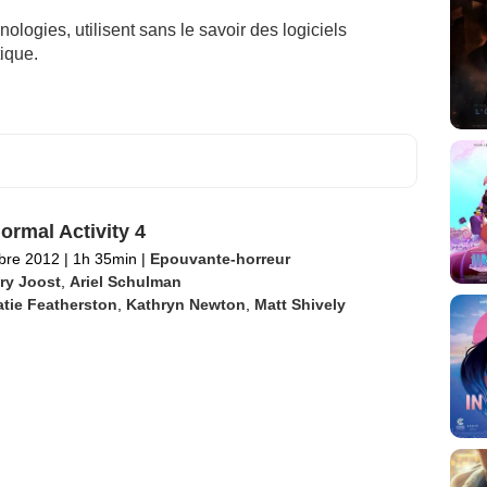
logies, utilisent sans le savoir des logiciels
tique.
ormal Activity 4
bre 2012
|
1h 35min
|
Epouvante-horreur
ry Joost
,
Ariel Schulman
tie Featherston
,
Kathryn Newton
,
Matt Shively