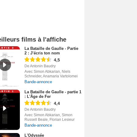
illeurs films à l'affiche
La Bataille de Gaulle - Partie
2 : J’écris ton nom
4,5
De Antonin Baudry
Avec Simon Abkarian, Niels
Schneider, Anamaria Vartolomei
Bande-annonce
La Bataille de Gaulle - partie 1
: L'Âge de Fer
4,4
De Antonin Baudry
Avec Simon Abkarian, Simon
Russell Beale, Florian Lesieur
Bande-annonce
L'Odyssée