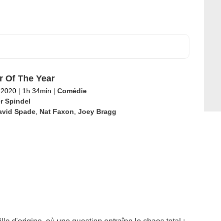
r Of The Year
l 2020
|
1h 34min
|
Comédie
r Spindel
avid Spade
,
Nat Faxon
,
Joey Bragg