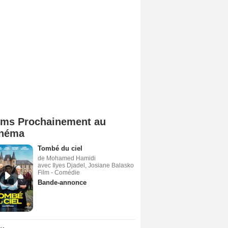
lms Prochainement au
néma
Tombé du ciel
de Mohamed Hamidi
avec Ilyes Djadel, Josiane Balasko
Film - Comédie
Bande-annonce