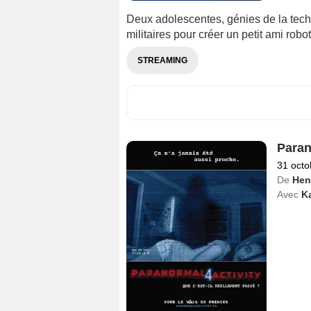
Deux adolescentes, génies de la techno
militaires pour créer un petit ami robo
STREAMING
Paran
31 octo
De
Hen
Avec
Ka