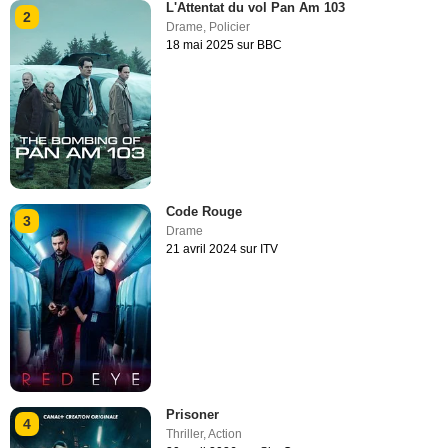
L'Attentat du vol Pan Am 103
2
Drame
,
Policier
18 mai 2025 sur BBC
Code Rouge
3
Drame
21 avril 2024 sur ITV
Prisoner
4
Thriller
,
Action