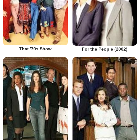
That '70s Show
For the People (2002)