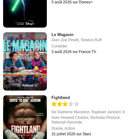
5 août 2026 sur Disney+
Le Magasin
Avec
Zoé Pinelli
,
Siméon Ruff
Comédie
3 août 2026 sur France.TV
Fightland
De
Damione Macedon
,
Raphael Jackson Jr.
Avec
Howard Charles
,
Nicholas Pinnock
,
Deborah Ayorinde
Drame
,
Action
31 juillet 2026 sur Starz