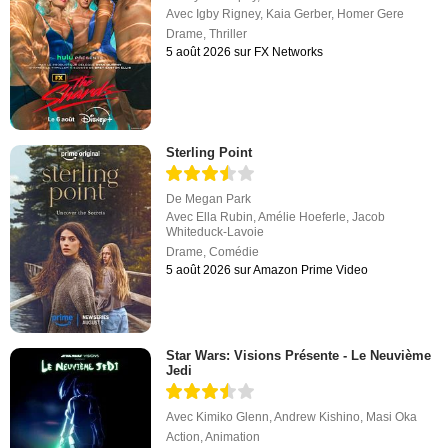
Avec
Igby Rigney
,
Kaia Gerber
,
Homer Gere
Drame
,
Thriller
5 août 2026 sur FX Networks
Sterling Point
De
Megan Park
Avec
Ella Rubin
,
Amélie Hoeferle
,
Jacob
Whiteduck-Lavoie
Drame
,
Comédie
5 août 2026 sur Amazon Prime Video
Star Wars: Visions Présente - Le Neuvième
Jedi
Avec
Kimiko Glenn
,
Andrew Kishino
,
Masi Oka
Action
,
Animation