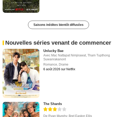
Saisons inédites bientôt diffusées
Nouvelles séries venant de commencer
Unlucky Bae
Avec
Mac Nattapat Nimjirawat
,
Tham Tupthong
Suwanrakanont
Romance
,
Drame
6 août 2026 sur Netflix
The Shards
De
Ryan Murphy
,
Bret Easton Ellis