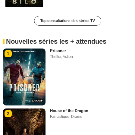
Top consultations des séries TV
Nouvelles séries les + attendues
Prisoner
1
Thriller
,
Action
House of the Dragon
2
Fantastique
,
Drame