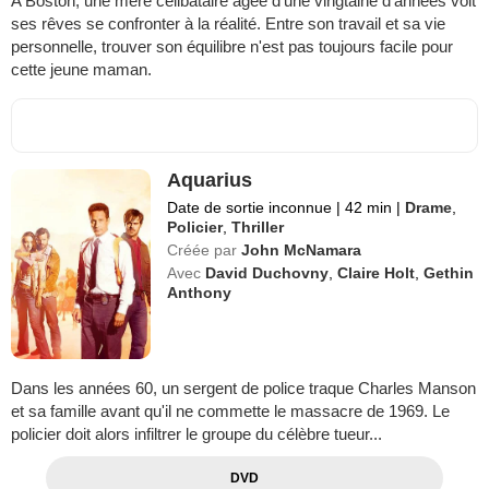
A Boston, une mère célibataire âgée d'une vingtaine d'années voit
ses rêves se confronter à la réalité. Entre son travail et sa vie
personnelle, trouver son équilibre n'est pas toujours facile pour
cette jeune maman.
Aquarius
Date de sortie inconnue
|
42 min
|
Drame
,
Policier
,
Thriller
Créée par
John McNamara
Avec
David Duchovny
,
Claire Holt
,
Gethin
Anthony
Dans les années 60, un sergent de police traque Charles Manson
et sa famille avant qu'il ne commette le massacre de 1969. Le
policier doit alors infiltrer le groupe du célèbre tueur...
DVD