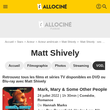
profil
menu
search
Accueil
Stars
Acteur
Acteur américain
Matt Shively
Matt Shively : ses Blu-Ray, DVD, VOD, SVOD
Matt Shively
Accueil
Filmographie
Photos
Streaming
VOD, DV
Retrouvez tous les films et séries TV disponibles en DVD ou
Blu-ray avec Matt Shively
Mark, Mary & Some Other People
24 juillet 2022
|
1h 30min
|
Comédie
,
Romance
De
Hannah Marks