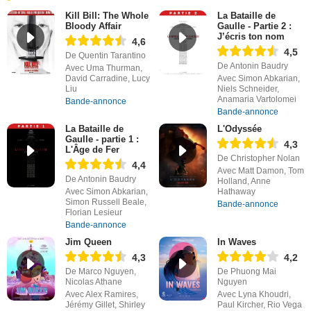
Kill Bill: The Whole
La Bataille de
Bloody Affair
Gaulle - Partie 2 :
J’écris ton nom
4,6
4,5
De Quentin Tarantino
De Antonin Baudry
Avec Uma Thurman,
David Carradine, Lucy
Avec Simon Abkarian,
Liu
Niels Schneider,
Anamaria Vartolomei
Bande-annonce
Bande-annonce
La Bataille de
L'Odyssée
Gaulle - partie 1 :
4,3
L'Âge de Fer
De Christopher Nolan
4,4
Avec Matt Damon, Tom
De Antonin Baudry
Holland, Anne
Avec Simon Abkarian,
Hathaway
Simon Russell Beale,
Bande-annonce
Florian Lesieur
Bande-annonce
Jim Queen
In Waves
4,3
4,2
De Marco Nguyen,
De Phuong Mai
Nicolas Athane
Nguyen
Avec Alex Ramires,
Avec Lyna Khoudri,
Jérémy Gillet, Shirley
Paul Kircher, Rio Vega