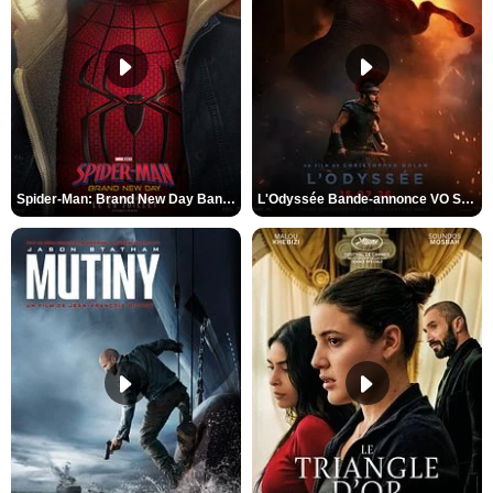
Spider-Man: Brand New Day Bande-annonce VO STFR
L'Odyssée Bande-annonce VO STFR