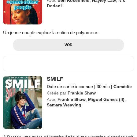
Avec
Ben Rosenfield
,
Hayley Law
,
Nik
Dodani
Un jeune couple explore la notion de polyamour...
VOD
SMILF
Date de sortie inconnue
|
30 min
|
Comédie
Créée par
Frankie Shaw
Avec
Frankie Shaw
,
Miguel Gomez (II)
,
Samara Weaving