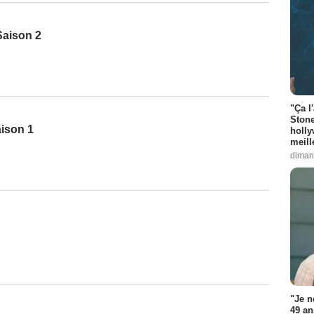
 Saison 2
"Ça l
Stone
aison 1
holly
meill
diman
"Je n
49 an