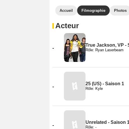
Accueil
Filmographie
Photos
Acteur
True Jackson, VP - 
-
Rôle: Ryan Laserbeam
25 (US) - Saison 1
-
Rôle: Kyle
Unrelated - Saison 
-
Rôle: -