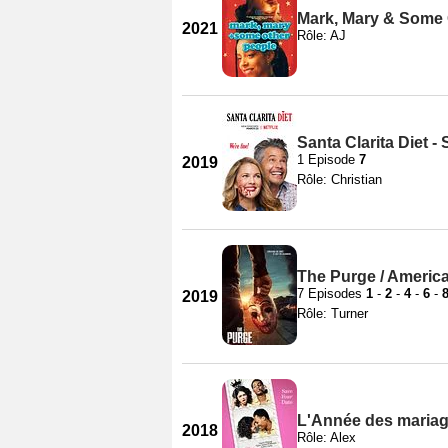
Mark, Mary & Some 
2021
Rôle: AJ
Santa Clarita Diet -
1 Episode
7
2019
Rôle: Christian
The Purge / America
7 Episodes
1
-
2
-
4
-
6
-
2019
Rôle: Turner
L'Année des maria
2018
Rôle: Alex