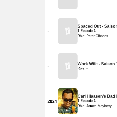
Spaced Out - Saiso
1 Episode
1
-
Rôle: Peter Gibbons
Work Wife - Saison 
-
Rôle: -
Carl Hiaasen’s Bad
1 Episode
1
2024
Rôle: James Mayberry