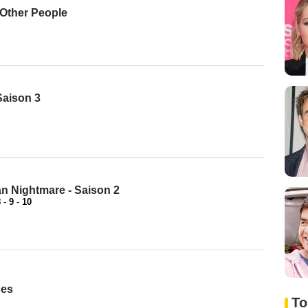
Other People
 Saison 3
n Nightmare - Saison 2
8
-
9
-
10
ges
To