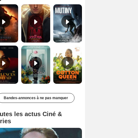
Les Silences de Riyad Bande-annonce VO STFR
Des Fleurs pour Tokyo Bande-annonce VO STFR
Cotton Queen Bande-annonce VO STFR
Bandes-annonces à ne pas manquer
utes les actus Ciné &
ries