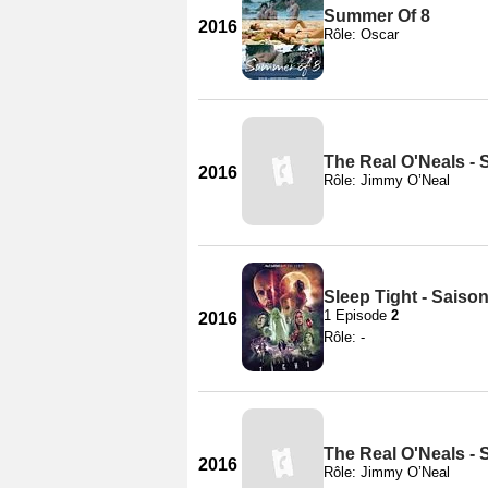
Summer Of 8
2016
Rôle: Oscar
The Real O'Neals - 
2016
Rôle: Jimmy O’Neal
Sleep Tight - Saison
1 Episode
2
2016
Rôle: -
The Real O'Neals - 
2016
Rôle: Jimmy O’Neal