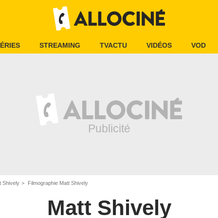
ÉRIES
STREAMING
TVACTU
VIDÉOS
VOD
t Shively
Filmographie Matt Shively
Matt Shively