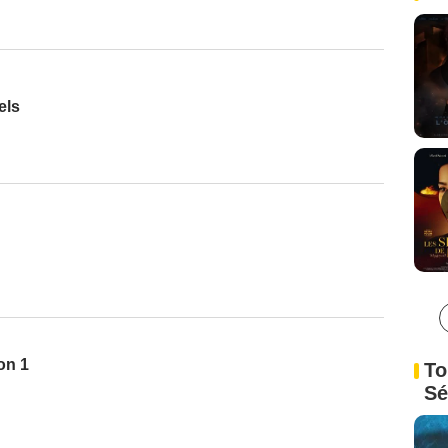
els
on 1
To
Sé