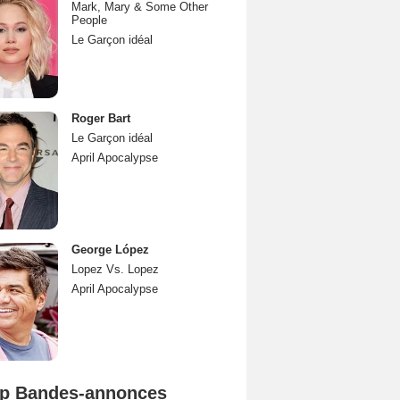
Mark, Mary & Some Other
People
Le Garçon idéal
Roger Bart
Le Garçon idéal
April Apocalypse
George López
Lopez Vs. Lopez
April Apocalypse
p Bandes-annonces
L'Odyssée Bande-annonce VO STFR
Spider-Man: Brand New Day Bande-annonce VO STFR
Mutiny Bande-annonce VO STFR