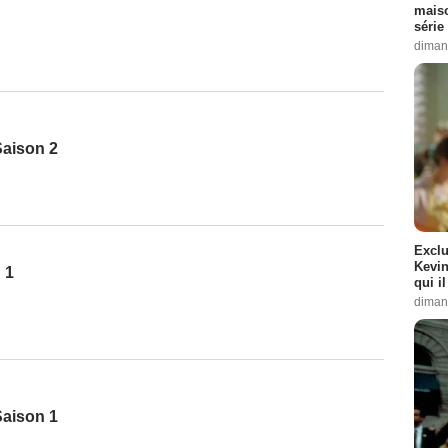
maiso
série 
diman
Saison 2
Exclu
Kevin
 1
qui i
diman
Saison 1