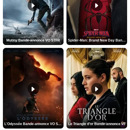
Mutiny Bande-annonce VO STFR
Spider-Man: Brand New Day Bande-annonce VO STFR
L'Odyssée Bande-annonce VO STFR
Le Triangle d'or Bande-annonce VF