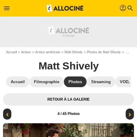
profil
menu
search
Accueil
Acteur
Acteur américain
Matt Shively
Photos de Matt Shively
Lopez Vs. Lopez : Photo Matt Shively, Momo Rodriguez, Mayan Lopez
Matt Shively
Accueil
Filmographie
Photos
Streaming
VOD, DV
RETOUR À LA GALERIE
4
/ 45 Photos