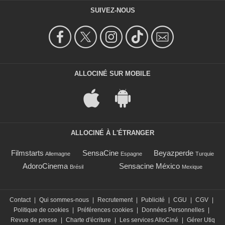
SUIVEZ-NOUS
ALLOCINÉ SUR MOBILE
ALLOCINÉ À L'ÉTRANGER
Filmstarts
SensaCine
Beyazperde
Allemagne
Espagne
Turquie
AdoroCinema
Sensacine México
Brésil
Mexique
Contact
|
Qui sommes-nous
|
Recrutement
|
Publicité
|
CGU
|
CGV
|
Politique de cookies
|
Préférences cookies
|
Données Personnelles
|
Revue de presse
|
Charte d'écriture
|
Les services AlloCiné
|
Gérer Utiq