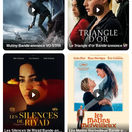
Mutiny Bande-annonce VO STFR
Le Triangle d'or Bande-annonce VF
Les Silences de Riyad Bande-annonce VO STFR
Les Matins merveilleux Bande-annonce VF