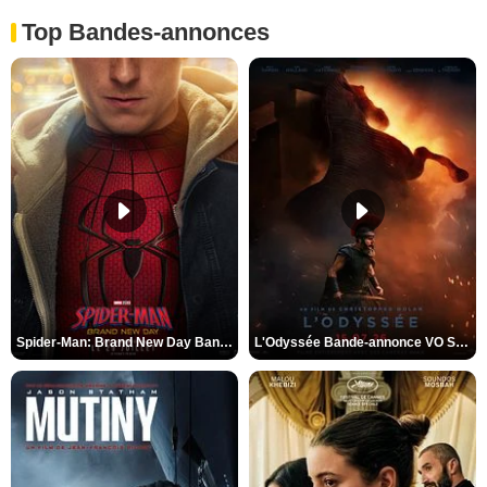
Top Bandes-annonces
Spider-Man: Brand New Day Bande-annonce VO STFR
L'Odyssée Bande-annonce VO STFR