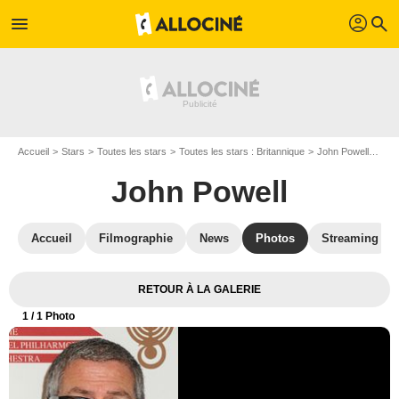
profil
menu
search
Accueil
Stars
Toutes les stars
Toutes les stars : Britannique
John Powell
Aff
John Powell
Accueil
Filmographie
News
Photos
Streaming
RETOUR À LA GALERIE
1
/ 1 Photo