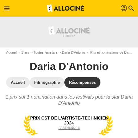
profil
menu
search
Accueil
Stars
Toutes les stars
Daria D'Antonio
Prix et nominations de Daria D'Antonio
Daria D'Antonio
Accueil
Filmographie
Récompenses
1 prix sur 1 nomination dans les festivals pour la star Daria
D'Antonio
PRIX CST DE L'ARTISTE-TECHNICIEN
2024
PARTHENOPE