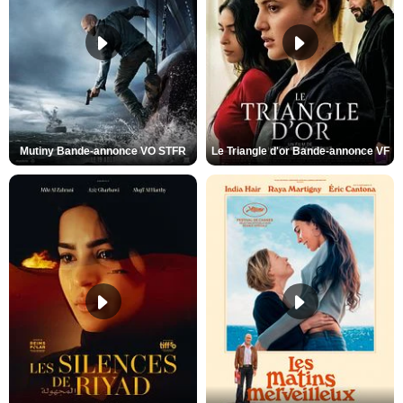
Mutiny Bande-annonce VO STFR
Le Triangle d'or Bande-annonce VF