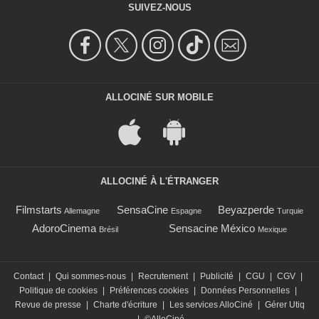
SUIVEZ-NOUS
ALLOCINÉ SUR MOBILE
ALLOCINÉ À L'ÉTRANGER
Filmstarts
SensaCine
Beyazperde
Allemagne
Espagne
Turquie
AdoroCinema
Sensacine México
Brésil
Mexique
Contact
|
Qui sommes-nous
|
Recrutement
|
Publicité
|
CGU
|
CGV
|
Politique de cookies
|
Préférences cookies
|
Données Personnelles
|
Revue de presse
|
Charte d'écriture
|
Les services AlloCiné
|
Gérer Utiq