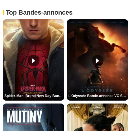
Top Bandes-annonces
Spider-Man: Brand New Day Bande-annonce VO STFR
L'Odyssée Bande-annonce VO STFR