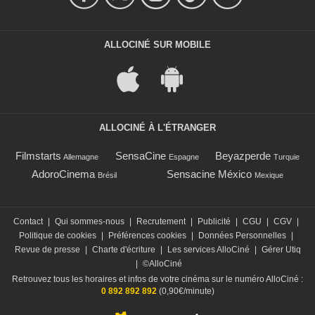
ALLOCINÉ SUR MOBILE
ALLOCINÉ À L'ÉTRANGER
Filmstarts
SensaCine
Beyazperde
Allemagne
Espagne
Turquie
AdoroCinema
Sensacine México
Brésil
Mexique
Contact
|
Qui sommes-nous
|
Recrutement
|
Publicité
|
CGU
|
CGV
|
Politique de cookies
|
Préférences cookies
|
Données Personnelles
|
Revue de presse
|
Charte d'écriture
|
Les services AlloCiné
|
Gérer Utiq
|
©AlloCiné
Retrouvez tous les horaires et infos de votre cinéma sur le numéro AlloCiné :
0 892 892 892
(0,90€/minute)