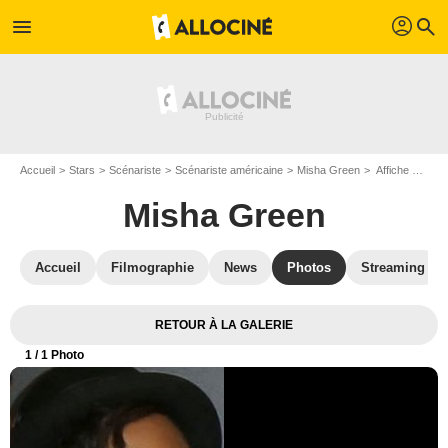
profil
menu
search
Accueil
Stars
Scénariste
Scénariste américaine
Misha Green
Affiche Misha Green
Misha Green
Accueil
Filmographie
News
Photos
Streaming
RETOUR À LA GALERIE
1
/ 1 Photo