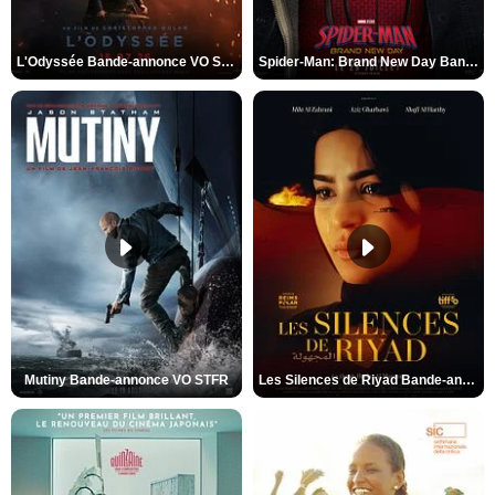
L'Odyssée Bande-annonce VO STFR
Spider-Man: Brand New Day Bande-annonce VO STFR
Mutiny Bande-annonce VO STFR
Les Silences de Riyad Bande-annonce VO STFR