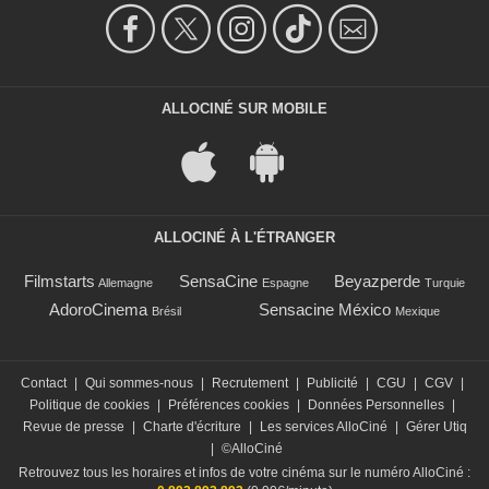
ALLOCINÉ SUR MOBILE
ALLOCINÉ À L'ÉTRANGER
Filmstarts
SensaCine
Beyazperde
Allemagne
Espagne
Turquie
AdoroCinema
Sensacine México
Brésil
Mexique
Contact
|
Qui sommes-nous
|
Recrutement
|
Publicité
|
CGU
|
CGV
|
Politique de cookies
|
Préférences cookies
|
Données Personnelles
|
Revue de presse
|
Charte d'écriture
|
Les services AlloCiné
|
Gérer Utiq
|
©AlloCiné
Retrouvez tous les horaires et infos de votre cinéma sur le numéro AlloCiné :