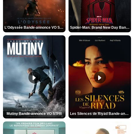
L'Odyssée Bande-annonce VO STFR
Spider-Man: Brand New Day Bande-annonce VO STFR
Mutiny Bande-annonce VO STFR
Les Silences de Riyad Bande-annonce VO STFR