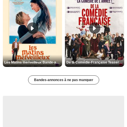
Les Matins merveilleux Bande-annonce VF
De la Comédie-Française Teaser VF
Bandes-annonces à ne pas manquer