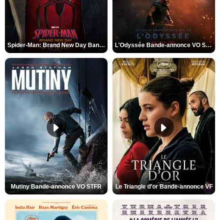
Spider-Man: Brand New Day Bande-annonce VO STFR
L'Odyssée Bande-annonce VO STFR
Mutiny Bande-annonce VO STFR
Le Triangle d'or Bande-annonce VF