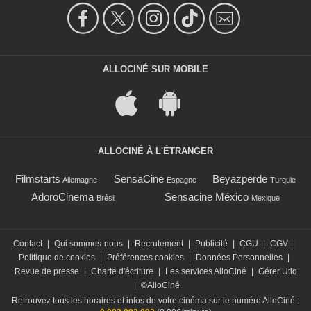
ALLOCINÉ SUR MOBILE
ALLOCINÉ À L'ÉTRANGER
Filmstarts
SensaCine
Beyazperde
Allemagne
Espagne
Turquie
AdoroCinema
Sensacine México
Brésil
Mexique
Contact
|
Qui sommes-nous
|
Recrutement
|
Publicité
|
CGU
|
CGV
|
Politique de cookies
|
Préférences cookies
|
Données Personnelles
|
Revue de presse
|
Charte d'écriture
|
Les services AlloCiné
|
Gérer Utiq
|
©AlloCiné
Retrouvez tous les horaires et infos de votre cinéma sur le numéro AlloCiné :