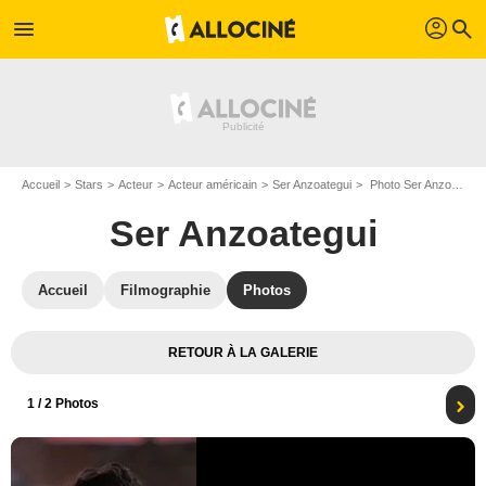
profil
menu
search
Accueil
Stars
Acteur
Acteur américain
Ser Anzoategui
Photo Ser Anzoategui
Ser Anzoategui
Accueil
Filmographie
Photos
RETOUR À LA GALERIE
1
/ 2 Photos