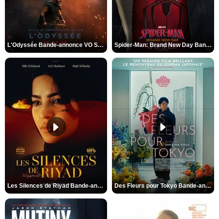
L'Odyssée Bande-annonce VO STFR
Spider-Man: Brand New Day Bande-annonce VO STFR
Les Silences de Riyad Bande-annonce VO STFR
Des Fleurs pour Tokyo Bande-annonce VO STFR