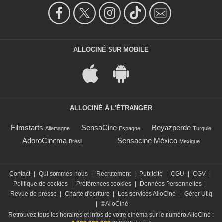
ALLOCINÉ SUR MOBILE
ALLOCINÉ À L'ÉTRANGER
Filmstarts
SensaCine
Beyazperde
Allemagne
Espagne
Turquie
AdoroCinema
Sensacine México
Brésil
Mexique
Contact
|
Qui sommes-nous
|
Recrutement
|
Publicité
|
CGU
|
CGV
|
Politique de cookies
|
Préférences cookies
|
Données Personnelles
|
Revue de presse
|
Charte d'écriture
|
Les services AlloCiné
|
Gérer Utiq
|
©AlloCiné
Retrouvez tous les horaires et infos de votre cinéma sur le numéro AlloCiné :