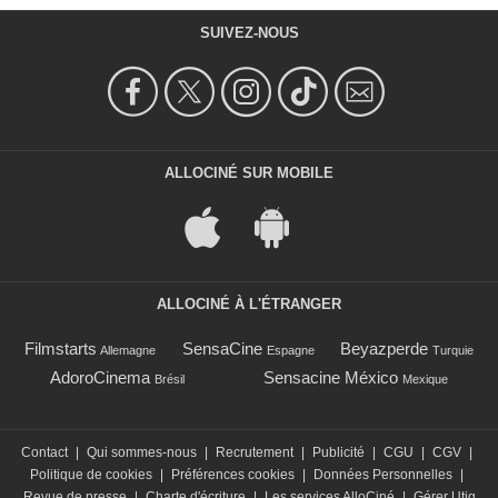
SUIVEZ-NOUS
ALLOCINÉ SUR MOBILE
ALLOCINÉ À L'ÉTRANGER
Filmstarts
SensaCine
Beyazperde
Allemagne
Espagne
Turquie
AdoroCinema
Sensacine México
Brésil
Mexique
Contact
|
Qui sommes-nous
|
Recrutement
|
Publicité
|
CGU
|
CGV
|
Politique de cookies
|
Préférences cookies
|
Données Personnelles
|
Revue de presse
|
Charte d'écriture
|
Les services AlloCiné
|
Gérer Utiq