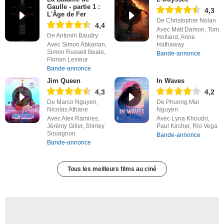
Gaulle - partie 1 :
4,3
L'Âge de Fer
De Christopher Nolan
4,4
Avec Matt Damon, Tom
De Antonin Baudry
Holland, Anne
Avec Simon Abkarian,
Hathaway
Simon Russell Beale,
Bande-annonce
Florian Lesieur
Bande-annonce
Jim Queen
In Waves
4,3
4,2
De Marco Nguyen,
De Phuong Mai
Nicolas Athane
Nguyen
Avec Alex Ramires,
Avec Lyna Khoudri,
Jérémy Gillet, Shirley
Paul Kircher, Rio Vega
Souagnon
Bande-annonce
Bande-annonce
Tous les meilleurs films au ciné