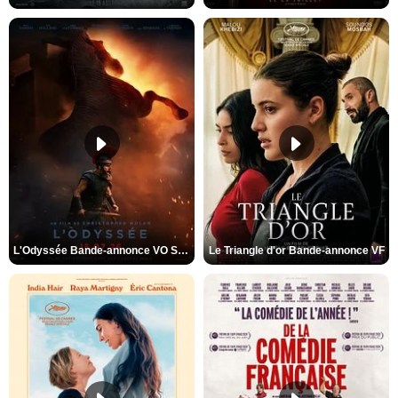
L'Odyssée Bande-annonce VO STFR
Le Triangle d'or Bande-annonce VF