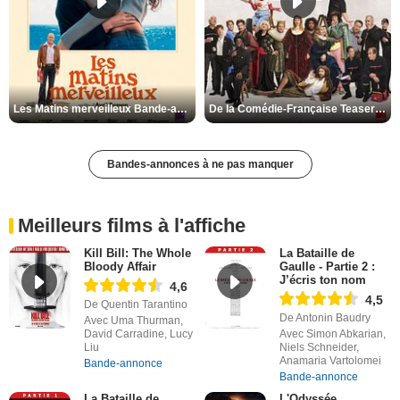
Les Matins merveilleux Bande-annonce VF
De la Comédie-Française Teaser VF
Bandes-annonces à ne pas manquer
Meilleurs films à l'affiche
Kill Bill: The Whole
La Bataille de
Bloody Affair
Gaulle - Partie 2 :
J’écris ton nom
4,6
4,5
De Quentin Tarantino
De Antonin Baudry
Avec Uma Thurman,
David Carradine, Lucy
Avec Simon Abkarian,
Liu
Niels Schneider,
Anamaria Vartolomei
Bande-annonce
Bande-annonce
La Bataille de
L'Odyssée