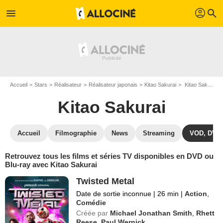
profil
menu
search
Accueil
Stars
Réalisateur
Réalisateur japonais
Kitao Sakurai
Kitao Sakurai : ses Blu-Ray, DVD, VOD, SVOD
Kitao Sakurai
Accueil
Filmographie
News
Streaming
VOD, DVD
Retrouvez tous les films et séries TV disponibles en DVD ou
Blu-ray avec Kitao Sakurai
Twisted Metal
Date de sortie inconnue
|
26 min
|
Action
,
Comédie
Créée par
Michael Jonathan Smith
,
Rhett
Reese
,
Paul Wernick