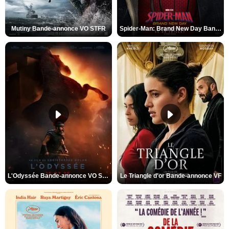
Mutiny Bande-annonce VO STFR
Spider-Man: Brand New Day Bande-annonce VO STFR
L'Odyssée Bande-annonce VO STFR
Le Triangle d'or Bande-annonce VF