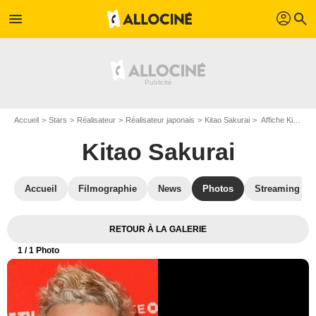
profil
menu
search
Accueil
Stars
Réalisateur
Réalisateur japonais
Kitao Sakurai
Affiche Kitao Sakurai
Kitao Sakurai
Accueil
Filmographie
News
Photos
Streaming
RETOUR À LA GALERIE
1
/ 1 Photo