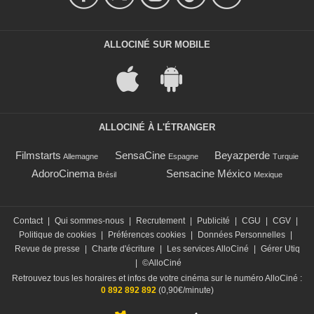
ALLOCINÉ SUR MOBILE
ALLOCINÉ À L'ÉTRANGER
Filmstarts
SensaCine
Beyazperde
Allemagne
Espagne
Turquie
AdoroCinema
Sensacine México
Brésil
Mexique
Contact
|
Qui sommes-nous
|
Recrutement
|
Publicité
|
CGU
|
CGV
|
Politique de cookies
|
Préférences cookies
|
Données Personnelles
|
Revue de presse
|
Charte d'écriture
|
Les services AlloCiné
|
Gérer Utiq
|
©AlloCiné
Retrouvez tous les horaires et infos de votre cinéma sur le numéro AlloCiné :
0 892 892 892
(0,90€/minute)