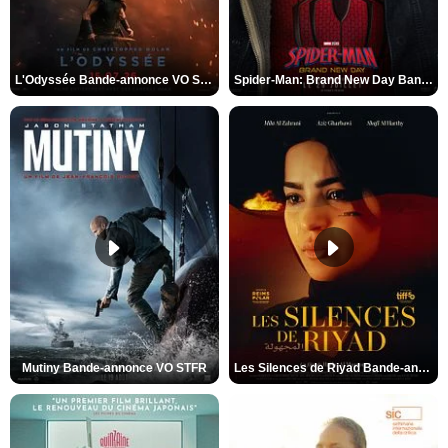
L'Odyssée Bande-annonce VO STFR
Spider-Man: Brand New Day Bande-annonce VO STFR
Mutiny Bande-annonce VO STFR
Les Silences de Riyad Bande-annonce VO STFR