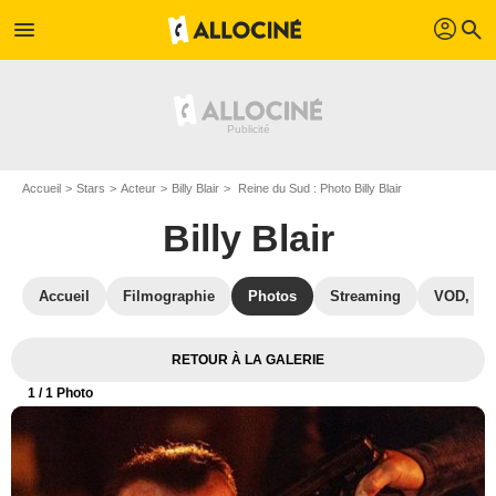
profil
menu
search
Accueil
Stars
Acteur
Billy Blair
Reine du Sud : Photo Billy Blair
Billy Blair
Accueil
Filmographie
Photos
Streaming
VOD, DV
RETOUR À LA GALERIE
1
/ 1 Photo