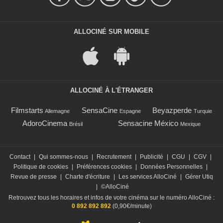
ALLOCINÉ SUR MOBILE
ALLOCINÉ À L'ÉTRANGER
Filmstarts
SensaCine
Beyazperde
Allemagne
Espagne
Turquie
AdoroCinema
Sensacine México
Brésil
Mexique
Contact
|
Qui sommes-nous
|
Recrutement
|
Publicité
|
CGU
|
CGV
|
Politique de cookies
|
Préférences cookies
|
Données Personnelles
|
Revue de presse
|
Charte d'écriture
|
Les services AlloCiné
|
Gérer Utiq
|
©AlloCiné
Retrouvez tous les horaires et infos de votre cinéma sur le numéro AlloCiné :
0 892 892 892
(0,90€/minute)