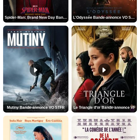
Spider-Man: Brand New Day Bande-annonce VO STFR
L'Odyssée Bande-annonce VO STFR
Mutiny Bande-annonce VO STFR
Le Triangle d'or Bande-annonce VF