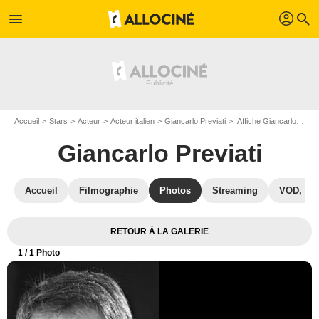
profil
menu
search
Accueil
Stars
Acteur
Acteur italien
Giancarlo Previati
Affiche Giancarlo Previati
Giancarlo Previati
Accueil
Filmographie
Photos
Streaming
VOD, DV
RETOUR À LA GALERIE
1
/ 1 Photo