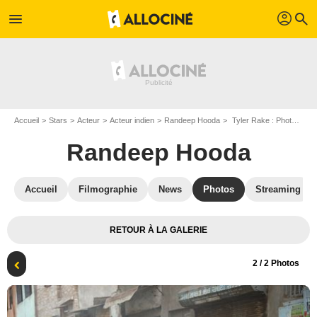
profil
menu
search
Accueil
Stars
Acteur
Acteur indien
Randeep Hooda
Tyler Rake : Photo Chris Hemsworth, Randeep Hooda
Randeep Hooda
Accueil
Filmographie
News
Photos
Streaming
RETOUR À LA GALERIE
2
/ 2 Photos