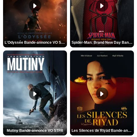
L'Odyssée Bande-annonce VO STFR
Spider-Man: Brand New Day Bande-annonce VO STFR
Mutiny Bande-annonce VO STFR
Les Silences de Riyad Bande-annonce VO STFR