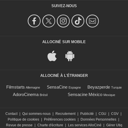
SUIVEZ-NOUS
ALLOCINÉ SUR MOBILE
ALLOCINÉ À L'ÉTRANGER
Filmstarts
SensaCine
Beyazperde
Allemagne
Espagne
Turquie
AdoroCinema
Sensacine México
Brésil
Mexique
Contact
|
Qui sommes-nous
|
Recrutement
|
Publicité
|
CGU
|
CGV
|
Politique de cookies
|
Préférences cookies
|
Données Personnelles
|
Revue de presse
|
Charte d'écriture
|
Les services AlloCiné
|
Gérer Utiq