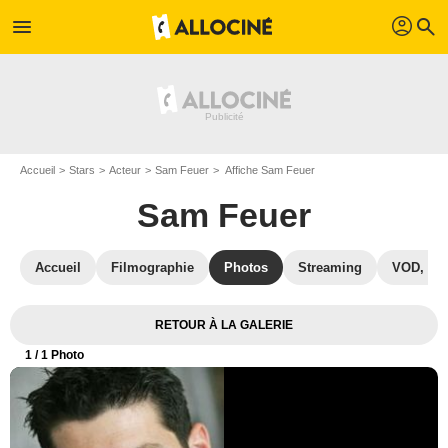
profil
menu
search
Accueil
Stars
Acteur
Sam Feuer
Affiche Sam Feuer
Sam Feuer
Accueil
Filmographie
Photos
Streaming
VOD, DV
RETOUR À LA GALERIE
1
/ 1 Photo