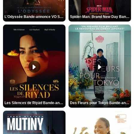
L'Odyssée Bande-annonce VO STFR
Spider-Man: Brand New Day Bande-annonce VO STFR
Les Silences de Riyad Bande-annonce VO STFR
Des Fleurs pour Tokyo Bande-annonce VO STFR