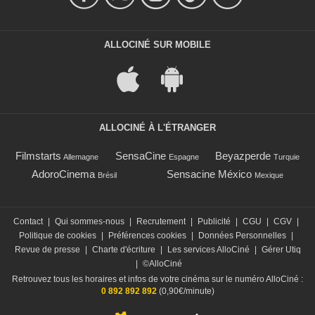
ALLOCINÉ SUR MOBILE
ALLOCINÉ À L'ÉTRANGER
Filmstarts
SensaCine
Beyazperde
Allemagne
Espagne
Turquie
AdoroCinema
Sensacine México
Brésil
Mexique
Contact
|
Qui sommes-nous
|
Recrutement
|
Publicité
|
CGU
|
CGV
|
Politique de cookies
|
Préférences cookies
|
Données Personnelles
|
Revue de presse
|
Charte d'écriture
|
Les services AlloCiné
|
Gérer Utiq
|
©AlloCiné
Retrouvez tous les horaires et infos de votre cinéma sur le numéro AlloCiné :
0 892 892 892
(0,90€/minute)