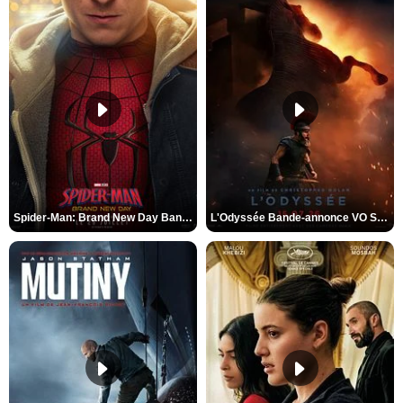
Spider-Man: Brand New Day Bande-annonce VO STFR
L'Odyssée Bande-annonce VO STFR