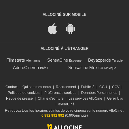
ALLOCINÉ SUR MOBILE
ALLOCINÉ À L'ÉTRANGER
Filmstarts
SensaCine
Beyazperde
Allemagne
Espagne
Turquie
AdoroCinema
Sensacine México
Brésil
Mexique
Contact
|
Qui sommes-nous
|
Recrutement
|
Publicité
|
CGU
|
CGV
|
Politique de cookies
|
Préférences cookies
|
Données Personnelles
|
Revue de presse
|
Charte d'écriture
|
Les services AlloCiné
|
Gérer Utiq
|
©AlloCiné
Retrouvez tous les horaires et infos de votre cinéma sur le numéro AlloCiné :
0 892 892 892
(0,90€/minute)