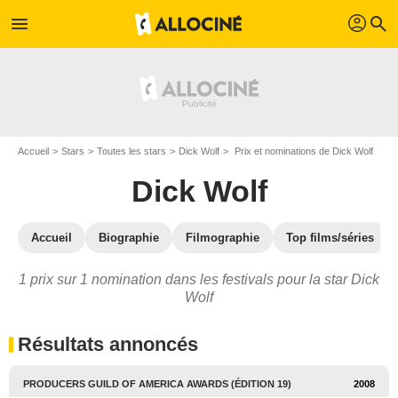
profil
menu
search
Accueil
Stars
Toutes les stars
Dick Wolf
Prix et nominations de Dick Wolf
Dick Wolf
Accueil
Biographie
Filmographie
Top films/séries
1 prix sur 1 nomination dans les festivals pour la star Dick
Wolf
Résultats annoncés
PRODUCERS GUILD OF AMERICA AWARDS (ÉDITION 19)
2008