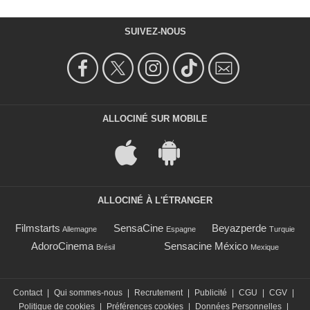
SUIVEZ-NOUS
ALLOCINÉ SUR MOBILE
ALLOCINÉ À L'ÉTRANGER
Filmstarts
SensaCine
Beyazperde
Allemagne
Espagne
Turquie
AdoroCinema
Sensacine México
Brésil
Mexique
Contact
|
Qui sommes-nous
|
Recrutement
|
Publicité
|
CGU
|
CGV
|
Politique de cookies
|
Préférences cookies
|
Données Personnelles
|