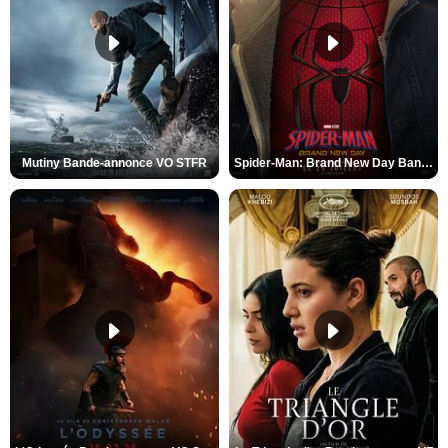
Mutiny Bande-annonce VO STFR
Spider-Man: Brand New Day Bande-annonce VO STFR