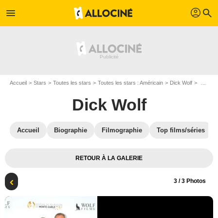
profil
menu
search
Accueil
Stars
Toutes les stars
Toutes les stars : Américain
Dick Wolf
Photo Dick Wolf
Dick Wolf
Accueil
Biographie
Filmographie
Top films/séries
RETOUR À LA GALERIE
3
/ 3 Photos