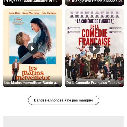
L'Odyssée Bande-annonce VO STFR
Le Triangle d'or Bande-annonce VF
Les Matins merveilleux Bande-annonce VF
De la Comédie-Française Teaser VF
Bandes-annonces à ne pas manquer