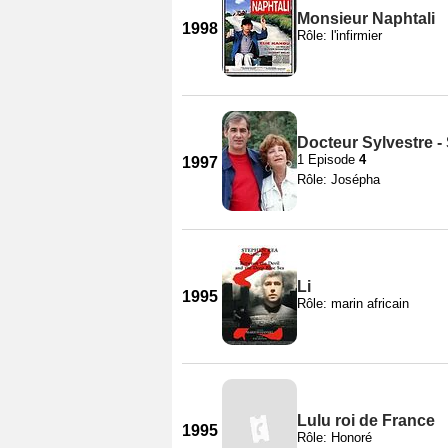
Monsieur Naphtali
1998
Rôle: l'infirmier
Docteur Sylvestre -
1 Episode
4
1997
Rôle: Josépha
Li
1995
Rôle: marin africain
Lulu roi de France
1995
Rôle: Honoré