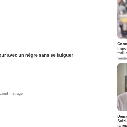
Ce so
Impos
thrill
ur avec un nègre sans se fatiguer
vendr
Court métrage
Demai
Soizi
la ré