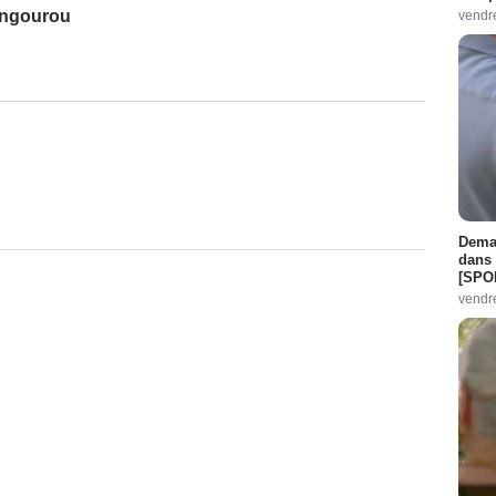
angourou
vendr
Demai
dans 
[SPO
vendr