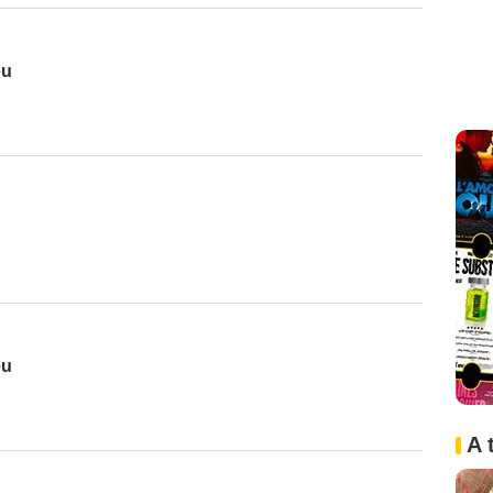
eu
eu
A 