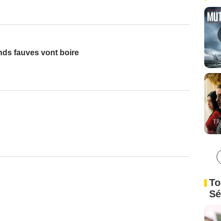
ands fauves vont boire
To
Sé