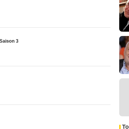
 Saison 3
To