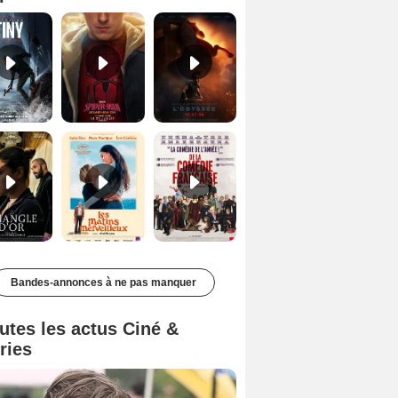
Le Triangle d'or Bande-annonce VF
Les Matins merveilleux Bande-annonce VF
De la Comédie-Française Teaser VF
Bandes-annonces à ne pas manquer
utes les actus Ciné &
ries