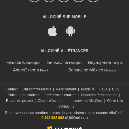
ALLOCINÉ SUR MOBILE
ALLOCINÉ À L'ÉTRANGER
Filmstarts
SensaCine
Beyazperde
Allemagne
Espagne
Turquie
AdoroCinema
Sensacine México
Brésil
Mexique
Contact
|
Qui sommes-nous
|
Recrutement
|
Publicité
|
CGU
|
CGV
|
Politique de cookies
|
Préférences cookies
|
Données Personnelles
|
Revue de presse
|
Charte d'écriture
|
Les services AlloCiné
|
Gérer Utiq
|
©AlloCiné
Retrouvez tous les horaires et infos de votre cinéma sur le numéro AlloCiné :
0 892 892 892
(0,90€/minute)