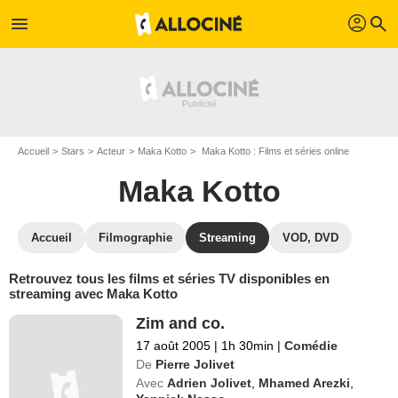
profil
menu
search
Accueil
Stars
Acteur
Maka Kotto
Maka Kotto : Films et séries online
Maka Kotto
Accueil
Filmographie
Streaming
VOD, DVD
Retrouvez tous les films et séries TV disponibles en
streaming avec Maka Kotto
Zim and co.
17 août 2005
|
1h 30min
|
Comédie
De
Pierre Jolivet
Avec
Adrien Jolivet
,
Mhamed Arezki
,