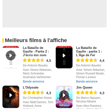
Meilleurs films à l'affiche
La Bataille de
La Bataille de
Gaulle - Partie 2 :
Gaulle - partie 1 :
J’écris ton nom
L'Âge de Fer
4,5
4,4
De Antonin Baudry
De Antonin Baudry
Avec Simon Abkarian,
Avec Simon Abkarian,
Niels Schneider,
Simon Russell Beale,
Anamaria Vartolomei
Florian Lesieur
Bande-annonce
Bande-annonce
L'Odyssée
Jim Queen
4,3
4,3
De Christopher Nolan
De Marco Nguyen,
Nicolas Athane
Avec Matt Damon, Tom
Holland, Anne
Avec Alex Ramires,