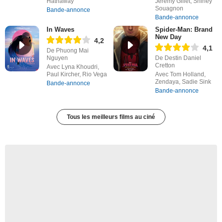
Hathaway
Jérémy Gillet, Shirley
Souagnon
Bande-annonce
Bande-annonce
In Waves
Spider-Man: Brand
New Day
4,2
4,1
De Phuong Mai
Nguyen
De Destin Daniel
Cretton
Avec Lyna Khoudri,
Paul Kircher, Rio Vega
Avec Tom Holland,
Zendaya, Sadie Sink
Bande-annonce
Bande-annonce
Tous les meilleurs films au ciné