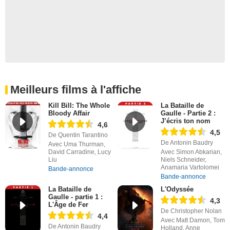
Meilleurs films à l'affiche
Kill Bill: The Whole
La Bataille de
Bloody Affair
Gaulle - Partie 2 :
J’écris ton nom
4,6
4,5
De Quentin Tarantino
De Antonin Baudry
Avec Uma Thurman,
David Carradine, Lucy
Avec Simon Abkarian,
Liu
Niels Schneider,
Anamaria Vartolomei
Bande-annonce
Bande-annonce
La Bataille de
L'Odyssée
Gaulle - partie 1 :
4,3
L'Âge de Fer
De Christopher Nolan
4,4
Avec Matt Damon, Tom
De Antonin Baudry
Holland, Anne