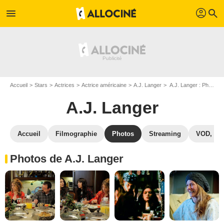
profil
menu
search
Accueil
Stars
Actrices
Actrice américaine
A.J. Langer
A.J. Langer : Photos de ses films et séries
A.J. Langer
Accueil
Filmographie
Photos
Streaming
VOD, DV
Photos de A.J. Langer