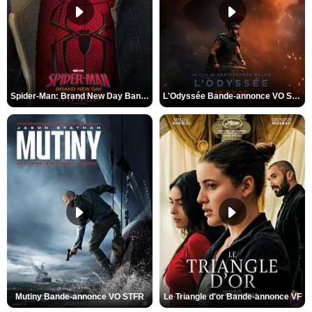
Spider-Man: Brand New Day Bande-annonce VO STFR
L'Odyssée Bande-annonce VO STFR
Mutiny Bande-annonce VO STFR
Le Triangle d'or Bande-annonce VF