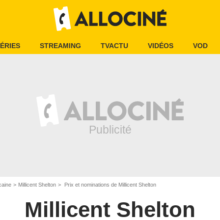
ÉRIES
STREAMING
TVACTU
VIDÉOS
VOD
caine
Millicent Shelton
Prix et nominations de Millicent Shelton
Millicent Shelton