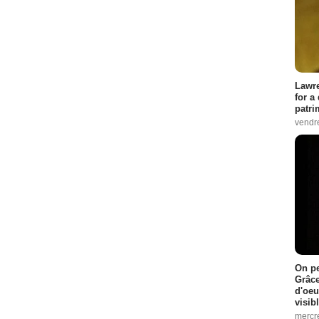
Lawre
for a
patri
vendre
On pe
Grâce
d'oeu
visib
mercre