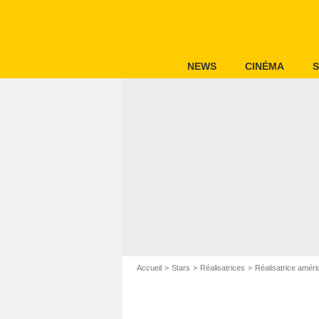
NEWS
CINÉMA
S
Accueil
Stars
Réalisatrices
Réalisatrice améri