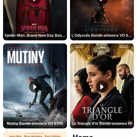
Spider-Man: Brand New Day Bande-annonce VO STFR
L'Odyssée Bande-annonce VO STFR
Mutiny Bande-annonce VO STFR
Le Triangle d'or Bande-annonce VF