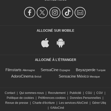
ALLOCINÉ SUR MOBILE
ALLOCINÉ À L'ÉTRANGER
Filmstarts
SensaCine
Beyazperde
Allemagne
Espagne
Turquie
AdoroCinema
Sensacine México
Brésil
Mexique
Contact
|
Qui sommes-nous
|
Recrutement
|
Publicité
|
CGU
|
CGV
|
Politique de cookies
|
Préférences cookies
|
Données Personnelles
|
Revue de presse
|
Charte d'écriture
|
Les services AlloCiné
|
Gérer Utiq
|
©AlloCiné