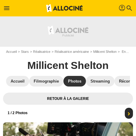
profil
menu
search
Accueil
Stars
Réalisatrice
Réalisatrice américaine
Millicent Shelton
End of the Road : Photo Millicent Shelton
Millicent Shelton
Accueil
Filmographie
Photos
Streaming
Récompe
RETOUR À LA GALERIE
1
/ 2 Photos