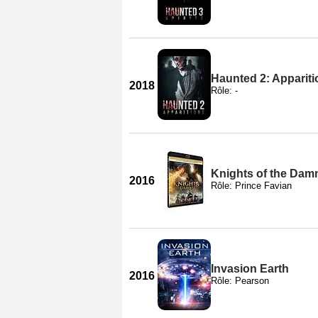
Haunted 2: Apparit
2018
Rôle: -
Knights of the Dam
2016
Rôle: Prince Favian
Invasion Earth
2016
Rôle: Pearson