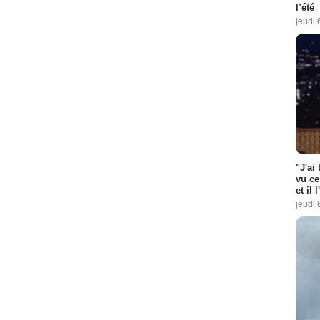
l’été
jeudi 
"J'ai
vu ce
et il 
jeudi 