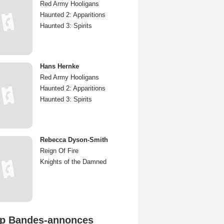
Red Army Hooligans
Haunted 2: Apparitions
Haunted 3: Spirits
Hans Hernke
Red Army Hooligans
Haunted 2: Apparitions
Haunted 3: Spirits
Rebecca Dyson-Smith
Reign Of Fire
Knights of the Damned
p Bandes-annonces
Spider-Man: Brand New Day Bande-annonce VO STFR
L'Odyssée Bande-annonce VO STFR
Mutiny Bande-annonce VO STFR