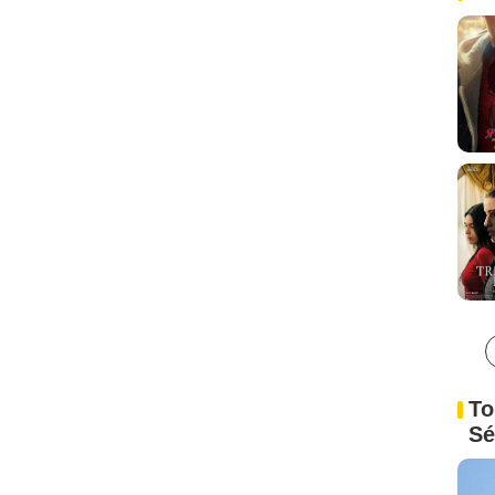
To
Sé