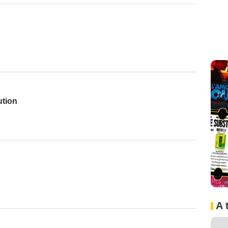
ution
A 