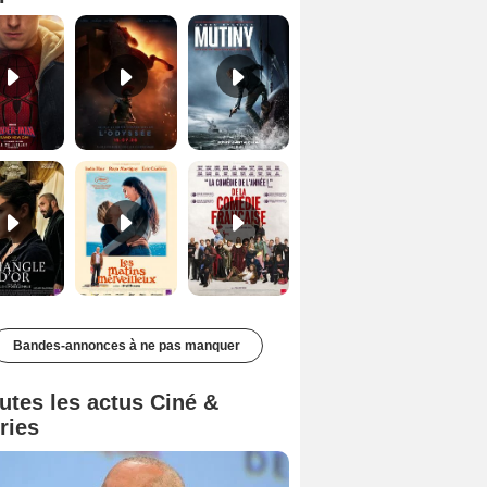
Le Triangle d'or Bande-annonce VF
Les Matins merveilleux Bande-annonce VF
De la Comédie-Française Teaser VF
Bandes-annonces à ne pas manquer
utes les actus Ciné &
ries