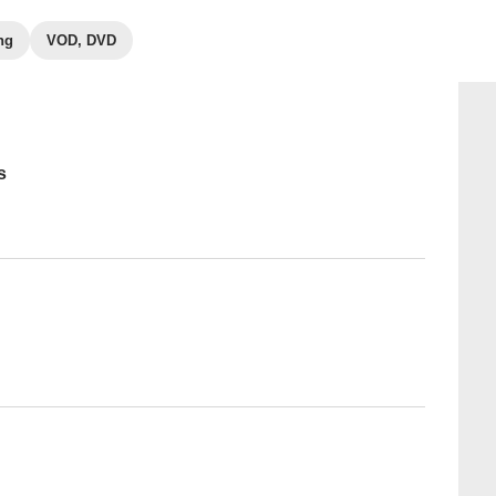
ng
VOD, DVD
s