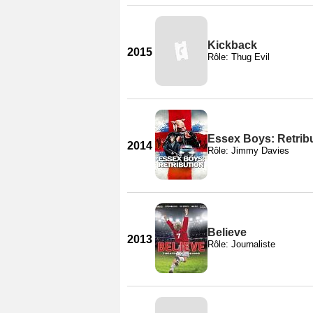
Kickback
2015
Rôle: Thug Evil
Essex Boys: Retrib
2014
Rôle: Jimmy Davies
Believe
2013
Rôle: Journaliste