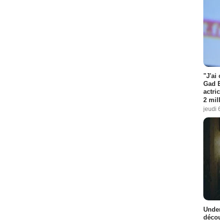
"J'ai
Gad E
actri
2 mil
jeudi 
Under
décou