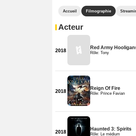
Accueil
Filmographie
Streami
Acteur
Red Army Hooligan
2018
Rôle: Tony
Reign Of Fire
2018
Rôle: Prince Favian
Haunted 3: Spirits
2018
Rôle: Le médium