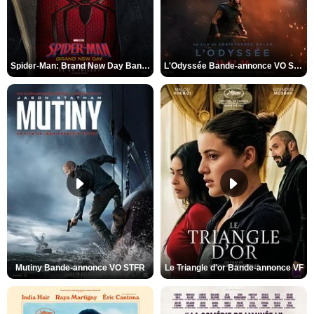
Spider-Man: Brand New Day Bande-annonce VO STFR
L'Odyssée Bande-annonce VO STFR
Mutiny Bande-annonce VO STFR
Le Triangle d'or Bande-annonce VF