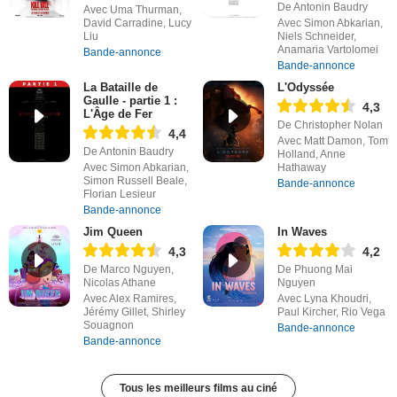
De Antonin Baudry
Avec Uma Thurman,
David Carradine, Lucy
Avec Simon Abkarian,
Liu
Niels Schneider,
Anamaria Vartolomei
Bande-annonce
Bande-annonce
La Bataille de
L'Odyssée
Gaulle - partie 1 :
4,3
L'Âge de Fer
De Christopher Nolan
4,4
Avec Matt Damon, Tom
De Antonin Baudry
Holland, Anne
Avec Simon Abkarian,
Hathaway
Simon Russell Beale,
Bande-annonce
Florian Lesieur
Bande-annonce
Jim Queen
In Waves
4,3
4,2
De Marco Nguyen,
De Phuong Mai
Nicolas Athane
Nguyen
Avec Alex Ramires,
Avec Lyna Khoudri,
Jérémy Gillet, Shirley
Paul Kircher, Rio Vega
Souagnon
Bande-annonce
Bande-annonce
Tous les meilleurs films au ciné