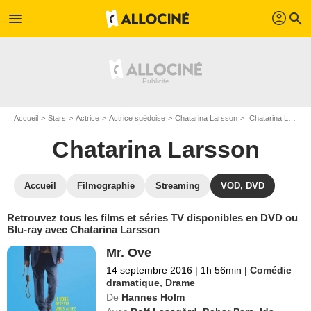
profil
menu
search
Accueil
Stars
Actrice
Actrice suédoise
Chatarina Larsson
Chatarina Larsson : ses Blu-Ray, DVD, VOD, SVOD
Chatarina Larsson
Accueil
Filmographie
Streaming
VOD, DVD
Retrouvez tous les films et séries TV disponibles en DVD ou
Blu-ray avec Chatarina Larsson
Mr. Ove
14 septembre 2016
|
1h 56min
|
Comédie
dramatique
,
Drame
De
Hannes Holm