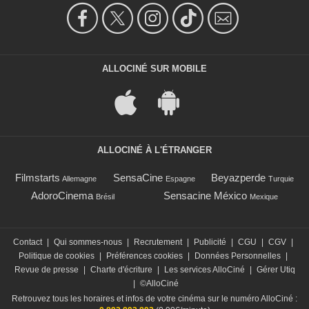
ALLOCINÉ SUR MOBILE
ALLOCINÉ À L'ÉTRANGER
Filmstarts
SensaCine
Beyazperde
Allemagne
Espagne
Turquie
AdoroCinema
Sensacine México
Brésil
Mexique
Contact
|
Qui sommes-nous
|
Recrutement
|
Publicité
|
CGU
|
CGV
|
Politique de cookies
|
Préférences cookies
|
Données Personnelles
|
Revue de presse
|
Charte d'écriture
|
Les services AlloCiné
|
Gérer Utiq
|
©AlloCiné
Retrouvez tous les horaires et infos de votre cinéma sur le numéro AlloCiné :