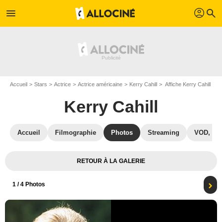
profil
menu
search
Accueil
Stars
Actrice
Actrice américaine
Kerry Cahill
Affiche Kerry Cahill
Kerry Cahill
Accueil
Filmographie
Photos
Streaming
VOD, DV
RETOUR À LA GALERIE
1
/ 4 Photos