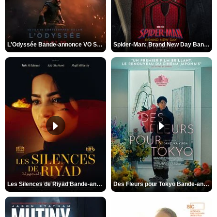
L'Odyssée Bande-annonce VO STFR
Spider-Man: Brand New Day Bande-annonce VO STFR
Les Silences de Riyad Bande-annonce VO STFR
Des Fleurs pour Tokyo Bande-annonce VO STFR