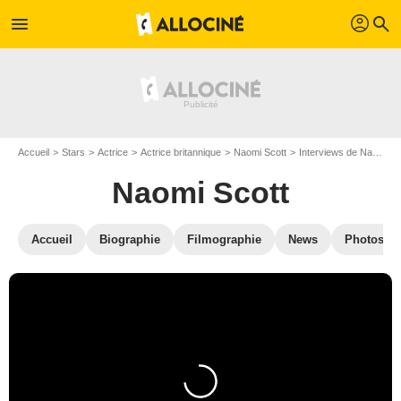
profil
menu
search
Accueil
Stars
Actrice
Actrice britannique
Naomi Scott
Interviews de Naomi Scott
Naomi Scott
Accueil
Biographie
Filmographie
News
Photos