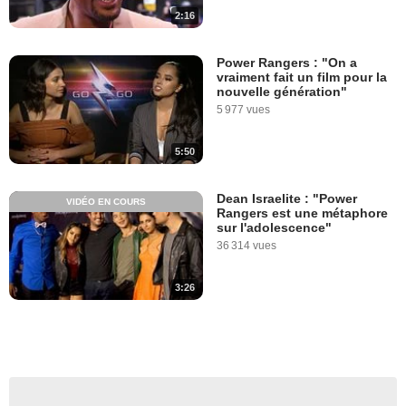
2:16
Power Rangers : "On a
vraiment fait un film pour la
nouvelle génération"
5 977 vues
5:50
Dean Israelite : "Power
VIDÉO EN COURS
Rangers est une métaphore
sur l'adolescence"
36 314 vues
3:26