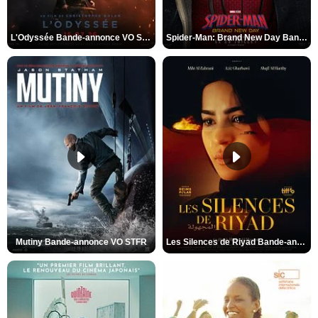
L'Odyssée Bande-annonce VO STFR
Spider-Man: Brand New Day Bande-annonce VO STFR
Mutiny Bande-annonce VO STFR
Les Silences de Riyad Bande-annonce VO STFR