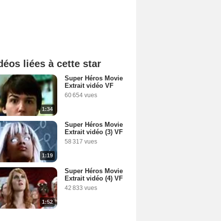
déos liées à cette star
Super Héros Movie
Extrait vidéo VF
60 654 vues
1:34
Super Héros Movie
Extrait vidéo (3) VF
58 317 vues
1:19
Super Héros Movie
Extrait vidéo (4) VF
42 833 vues
1:52