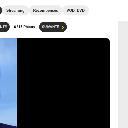
Streaming
Récompenses
VOD, DVD
NTE
6
/ 15 Photos
SUIVANTE