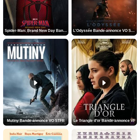
Spider-Man: Brand New Day Bande-annonce VO STFR
L'Odyssée Bande-annonce VO STFR
Mutiny Bande-annonce VO STFR
Le Triangle d'or Bande-annonce VF