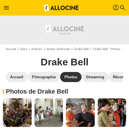
profil
menu
search
Accueil
Stars
Acteurs
Acteur américain
Drake Bell
Drake Bell : Photos de ses films et séries
Drake Bell
Accueil
Filmographie
Photos
Streaming
Récompe
Photos de Drake Bell