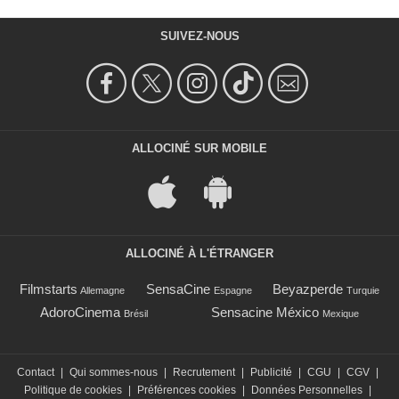
SUIVEZ-NOUS
ALLOCINÉ SUR MOBILE
ALLOCINÉ À L'ÉTRANGER
Filmstarts
SensaCine
Beyazperde
Allemagne
Espagne
Turquie
AdoroCinema
Sensacine México
Brésil
Mexique
Contact
|
Qui sommes-nous
|
Recrutement
|
Publicité
|
CGU
|
CGV
|
Politique de cookies
|
Préférences cookies
|
Données Personnelles
|