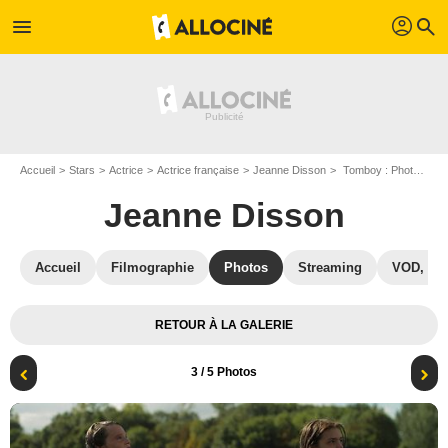
profil
menu
search
Accueil
Stars
Actrice
Actrice française
Jeanne Disson
Tomboy : Photo Zoé Héran, Jeanne Disson
Jeanne Disson
Accueil
Filmographie
Photos
Streaming
VOD, DV
RETOUR À LA GALERIE
3
/ 5 Photos