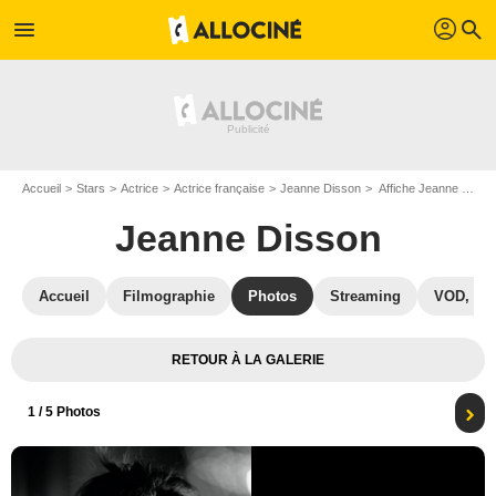
profil
menu
search
Accueil
Stars
Actrice
Actrice française
Jeanne Disson
Affiche Jeanne Disson
Jeanne Disson
Accueil
Filmographie
Photos
Streaming
VOD, DV
RETOUR À LA GALERIE
1
/ 5 Photos