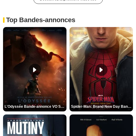
Top Bandes-annonces
L'Odyssée Bande-annonce VO STFR
Spider-Man: Brand New Day Bande-annonce VO STFR