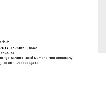
brisé
l 2003
|
1h 30min
|
Drame
er Salles
odrigo Santoro
,
José Dumont
,
Rita Assemany
iginal
Abril Despedaçado