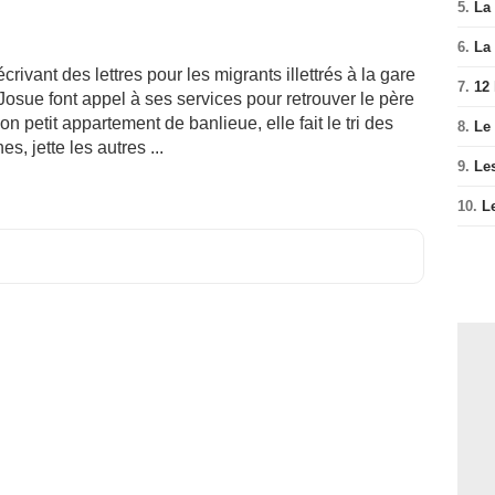
5.
La 
6.
La 
crivant des lettres pour les migrants illettrés à la gare
7.
12
 Josue font appel à ses services pour retrouver le père
 petit appartement de banlieue, elle fait le tri des
8.
Le
s, jette les autres ...
9.
Le
10.
L