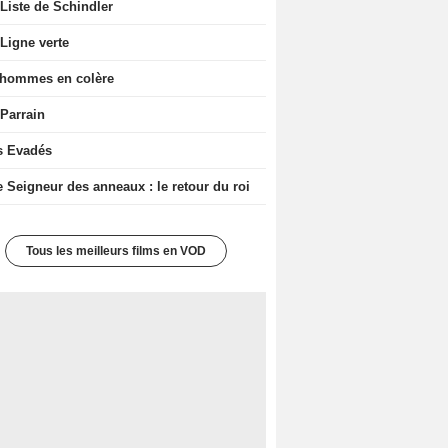
Liste de Schindler
Ligne verte
 hommes en colère
 Parrain
s Evadés
e Seigneur des anneaux : le retour du roi
Tous les meilleurs films en VOD