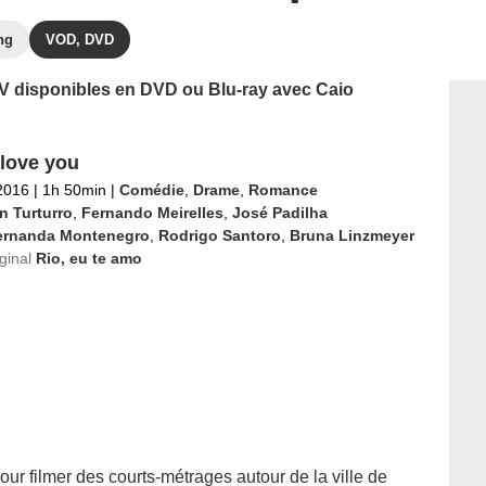
ng
VOD, DVD
 TV disponibles en DVD ou Blu-ray avec Caio
 love you
2016
|
1h 50min
|
Comédie
,
Drame
,
Romance
n Turturro
,
Fernando Meirelles
,
José Padilha
ernanda Montenegro
,
Rodrigo Santoro
,
Bruna Linzmeyer
iginal
Rio, eu te amo
our filmer des courts-métrages autour de la ville de