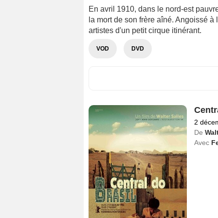
En avril 1910, dans le nord-est pauvr
la mort de son frère aîné. Angoissé à l'
artistes d'un petit cirque itinérant.
VOD
DVD
Centr
2 déce
De
Walt
Avec
F