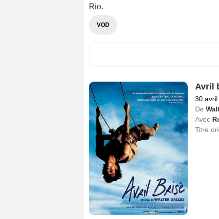
Rio.
VOD
Avril 
30 avri
De
Walt
Avec
R
Titre or