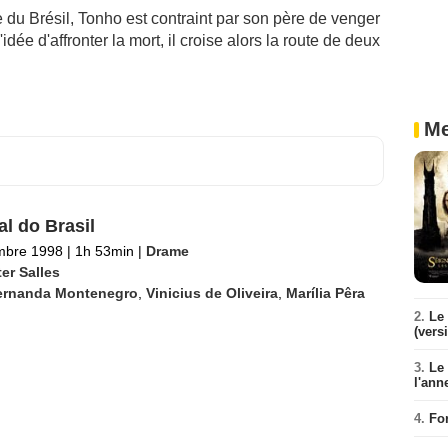
e du Brésil, Tonho est contraint par son père de venger
idée d'affronter la mort, il croise alors la route de deux
Me
al do Brasil
mbre 1998
|
1h 53min
|
Drame
er Salles
ernanda Montenegro
,
Vinicius de Oliveira
,
Marília Pêra
2.
Le 
(vers
3.
Le
l'ann
4.
Fo