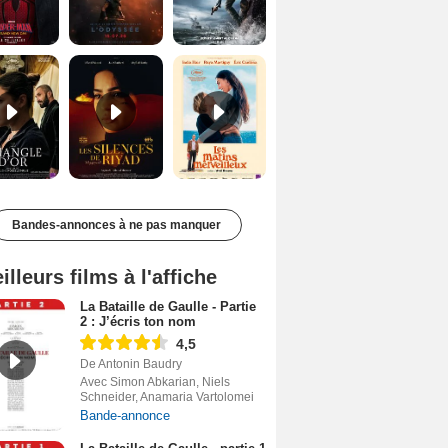
Le Triangle d'or Bande-annonce VF
Les Silences de Riyad Bande-annonce VO STFR
Les Matins merveilleux Bande-annonce VF
Bandes-annonces à ne pas manquer
illeurs films à l'affiche
La Bataille de Gaulle - Partie
2 : J’écris ton nom
4,5
De Antonin Baudry
Avec Simon Abkarian, Niels
Schneider, Anamaria Vartolomei
Bande-annonce