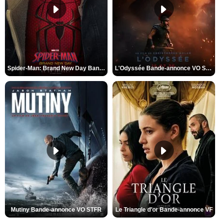
Spider-Man: Brand New Day Bande-annonce VO STFR
L'Odyssée Bande-annonce VO STFR
Mutiny Bande-annonce VO STFR
Le Triangle d'or Bande-annonce VF