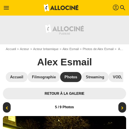
profil
menu
search
Accueil
Acteur
Acteur britannique
Alex Esmail
Photos de Alex Esmail
Attack The Block : Photo Alex Esmail, Joe Cornish, John Boyega, Leeon Jones
Alex Esmail
Accueil
Filmographie
Photos
Streaming
VOD, DV
RETOUR À LA GALERIE
5
/ 9 Photos