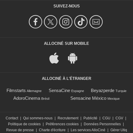
SUIVEZ-NOUS
ALLOCINÉ SUR MOBILE
ALLOCINÉ À L'ÉTRANGER
Filmstarts
SensaCine
Beyazperde
Allemagne
Espagne
Turquie
AdoroCinema
Sensacine México
Brésil
Mexique
Contact
|
Qui sommes-nous
|
Recrutement
|
Publicité
|
CGU
|
CGV
|
Politique de cookies
|
Préférences cookies
|
Données Personnelles
|
Revue de presse
|
Charte d'écriture
|
Les services AlloCiné
|
Gérer Utiq