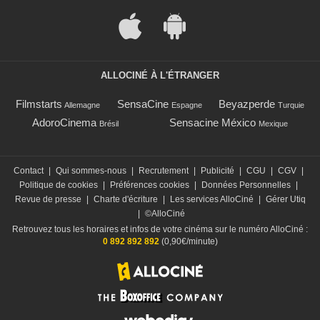
ALLOCINÉ À L'ÉTRANGER
Filmstarts
SensaCine
Beyazperde
Allemagne
Espagne
Turquie
AdoroCinema
Sensacine México
Brésil
Mexique
Contact
|
Qui sommes-nous
|
Recrutement
|
Publicité
|
CGU
|
CGV
|
Politique de cookies
|
Préférences cookies
|
Données Personnelles
|
Revue de presse
|
Charte d'écriture
|
Les services AlloCiné
|
Gérer Utiq
|
©AlloCiné
Retrouvez tous les horaires et infos de votre cinéma sur le numéro AlloCiné :
0 892 892 892
(0,90€/minute)