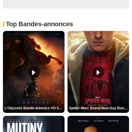
Top Bandes-annonces
L'Odyssée Bande-annonce VO STFR
Spider-Man: Brand New Day Bande-annonce VO STFR