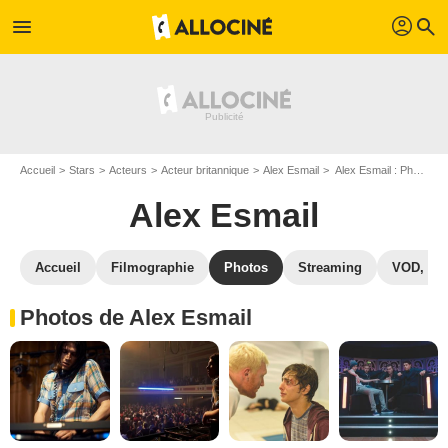
profil
menu
search
Accueil
Stars
Acteurs
Acteur britannique
Alex Esmail
Alex Esmail : Photos de ses films et séries
Alex Esmail
Accueil
Filmographie
Photos
Streaming
VOD, DV
Photos de Alex Esmail