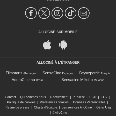
ALLOCINÉ SUR MOBILE
ALLOCINÉ À L'ÉTRANGER
Filmstarts
SensaCine
Beyazperde
Allemagne
Espagne
Turquie
AdoroCinema
Sensacine México
Brésil
Mexique
Contact
|
Qui sommes-nous
|
Recrutement
|
Publicité
|
CGU
|
CGV
|
Politique de cookies
|
Préférences cookies
|
Données Personnelles
|
Revue de presse
|
Charte d'écriture
|
Les services AlloCiné
|
Gérer Utiq
|
©AlloCiné