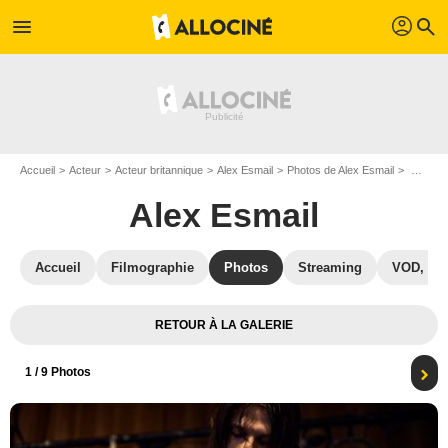
profil
menu
search
Accueil
Acteur
Acteur britannique
Alex Esmail
Photos de Alex Esmail
Northern Soul : Photo Alex Esmail
Alex Esmail
Accueil
Filmographie
Photos
Streaming
VOD, DV
RETOUR À LA GALERIE
1
/ 9 Photos