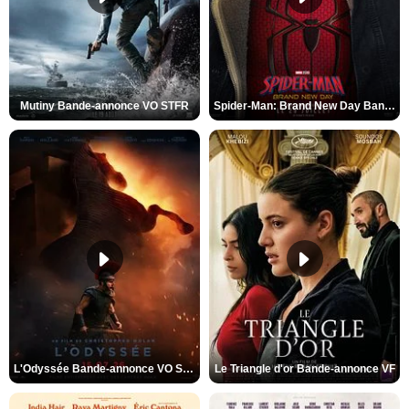
Mutiny Bande-annonce VO STFR
Spider-Man: Brand New Day Bande-annonce VO STFR
L'Odyssée Bande-annonce VO STFR
Le Triangle d'or Bande-annonce VF