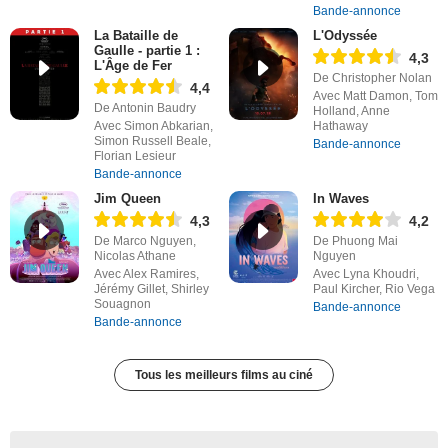
Bande-annonce
La Bataille de
L'Odyssée
Gaulle - partie 1 :
4,3
L'Âge de Fer
De Christopher Nolan
4,4
Avec Matt Damon, Tom
De Antonin Baudry
Holland, Anne
Avec Simon Abkarian,
Hathaway
Simon Russell Beale,
Bande-annonce
Florian Lesieur
Bande-annonce
Jim Queen
In Waves
4,3
4,2
De Marco Nguyen,
De Phuong Mai
Nicolas Athane
Nguyen
Avec Alex Ramires,
Avec Lyna Khoudri,
Jérémy Gillet, Shirley
Paul Kircher, Rio Vega
Souagnon
Bande-annonce
Bande-annonce
Tous les meilleurs films au ciné