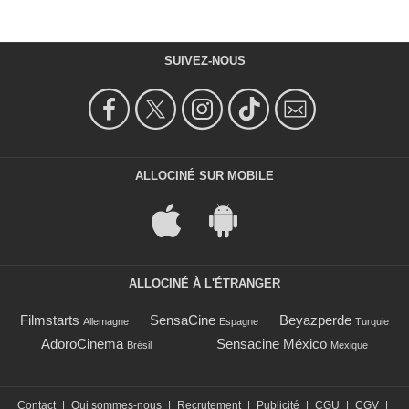
SUIVEZ-NOUS
ALLOCINÉ SUR MOBILE
ALLOCINÉ À L'ÉTRANGER
Filmstarts
SensaCine
Beyazperde
Allemagne
Espagne
Turquie
AdoroCinema
Sensacine México
Brésil
Mexique
Contact
|
Qui sommes-nous
|
Recrutement
|
Publicité
|
CGU
|
CGV
|