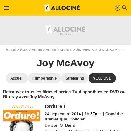
profil
menu
search
Accueil
Stars
Actrice
Actrice britannique
Joy McAvoy
Joy McAvoy : ses Blu-Ray, DVD, VOD, SVOD
Joy McAvoy
Accueil
Filmographie
Streaming
VOD, DVD
Retrouvez tous les films et séries TV disponibles en DVD ou
Blu-ray avec Joy McAvoy
Ordure !
24 septembre 2014
|
1h 37min
|
Comédie
dramatique
,
Policier
De
Jon S. Baird