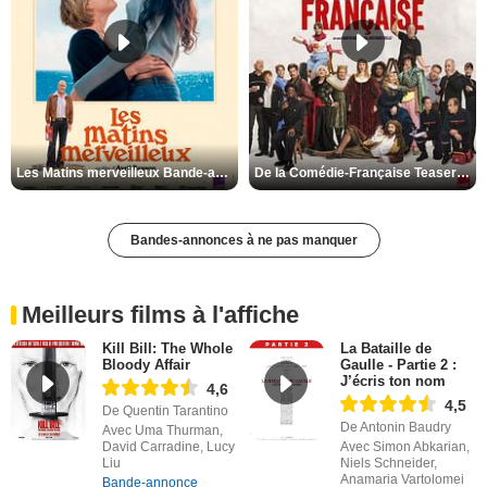
Les Matins merveilleux Bande-annonce VF
De la Comédie-Française Teaser VF
Bandes-annonces à ne pas manquer
Meilleurs films à l'affiche
Kill Bill: The Whole
La Bataille de
Bloody Affair
Gaulle - Partie 2 :
J’écris ton nom
4,6
4,5
De Quentin Tarantino
De Antonin Baudry
Avec Uma Thurman,
David Carradine, Lucy
Avec Simon Abkarian,
Liu
Niels Schneider,
Anamaria Vartolomei
Bande-annonce