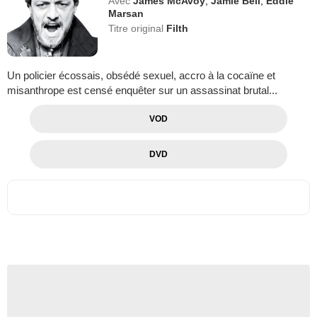
Avec
James McAvoy
,
Jamie Bell
,
Eddie
Marsan
Titre original
Filth
Un policier écossais, obsédé sexuel, accro à la cocaïne et
misanthrope est censé enquêter sur un assassinat brutal...
VOD
DVD