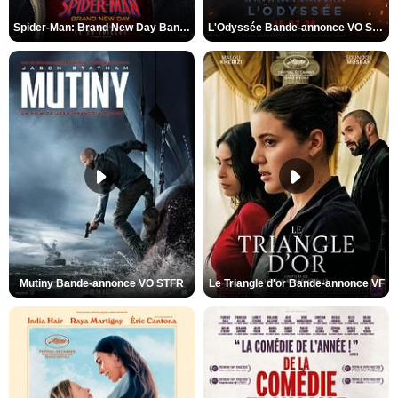
Spider-Man: Brand New Day Bande-annonce VO STFR
L'Odyssée Bande-annonce VO STFR
Mutiny Bande-annonce VO STFR
Le Triangle d'or Bande-annonce VF