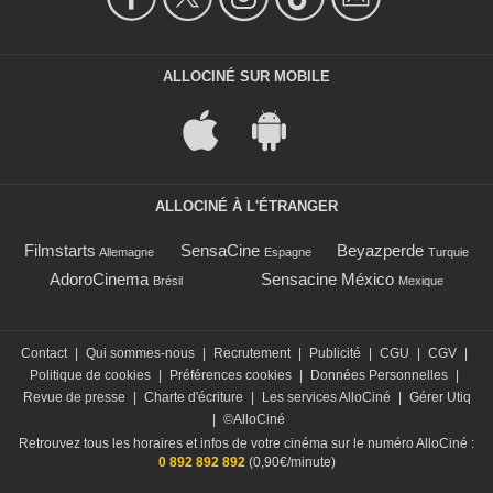
ALLOCINÉ SUR MOBILE
ALLOCINÉ À L'ÉTRANGER
Filmstarts
SensaCine
Beyazperde
Allemagne
Espagne
Turquie
AdoroCinema
Sensacine México
Brésil
Mexique
Contact
|
Qui sommes-nous
|
Recrutement
|
Publicité
|
CGU
|
CGV
|
Politique de cookies
|
Préférences cookies
|
Données Personnelles
|
Revue de presse
|
Charte d'écriture
|
Les services AlloCiné
|
Gérer Utiq
|
©AlloCiné
Retrouvez tous les horaires et infos de votre cinéma sur le numéro AlloCiné :
0 892 892 892
(0,90€/minute)