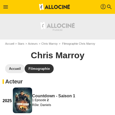
profil
menu
search
Accueil
Stars
Acteurs
Chris Marroy
Filmographie Chris Marroy
Chris Marroy
Accueil
Filmographie
Acteur
Countdown - Saison 1
1 Episode
2
2025
Rôle: Daniels