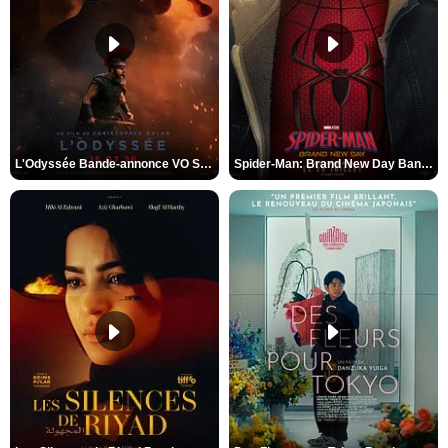
L'Odyssée Bande-annonce VO STFR
Spider-Man: Brand New Day Bande-annonce VO STFR