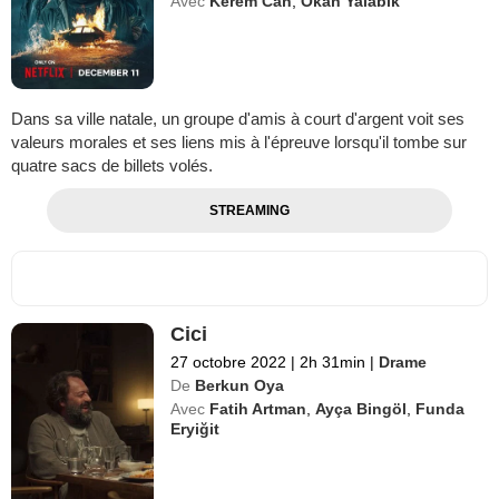
Avec
Kerem Can
,
Okan Yalabık
Dans sa ville natale, un groupe d'amis à court d'argent voit ses
valeurs morales et ses liens mis à l'épreuve lorsqu'il tombe sur
quatre sacs de billets volés.
STREAMING
Cici
27 octobre 2022
|
2h 31min
|
Drame
De
Berkun Oya
Avec
Fatih Artman
,
Ayça Bingöl
,
Funda
Eryiğit