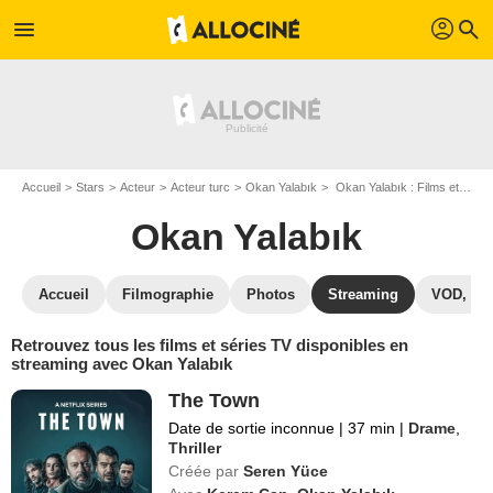
profil
menu
search
Accueil
Stars
Acteur
Acteur turc
Okan Yalabık
Okan Yalabık : Films et séries online
Okan Yalabık
Accueil
Filmographie
Photos
Streaming
VOD, DV
Retrouvez tous les films et séries TV disponibles en
streaming avec Okan Yalabık
The Town
Date de sortie inconnue
|
37 min
|
Drame
,
Thriller
Créée par
Seren Yüce