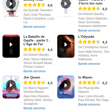
J’écris ton nom
4,6
4,5
De Quentin Tarantino
De Antonin Baudry
Avec Uma Thurman,
David Carradine, Lucy
Avec Simon Abkarian,
Liu
Niels Schneider,
Anamaria Vartolomei
Bande-annonce
Bande-annonce
La Bataille de
L'Odyssée
Gaulle - partie 1 :
4,3
L'Âge de Fer
De Christopher Nolan
4,4
Avec Matt Damon, Tom
De Antonin Baudry
Holland, Anne
Avec Simon Abkarian,
Hathaway
Simon Russell Beale,
Bande-annonce
Florian Lesieur
Bande-annonce
Jim Queen
In Waves
4,3
4,2
De Marco Nguyen,
De Phuong Mai
Nicolas Athane
Nguyen
Avec Alex Ramires,
Avec Lyna Khoudri,
Jérémy Gillet, Shirley
Paul Kircher, Rio Vega
Souagnon
Bande-annonce
Bande-annonce