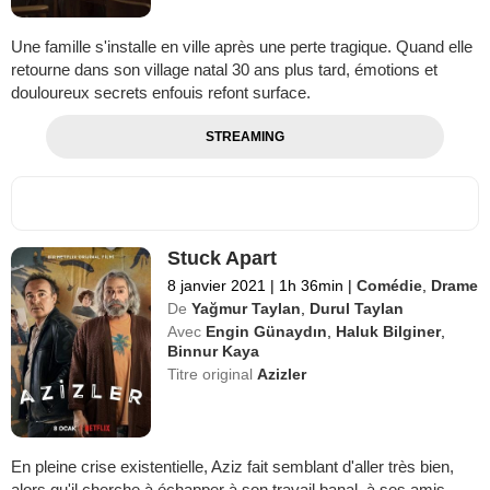
Une famille s'installe en ville après une perte tragique. Quand elle
retourne dans son village natal 30 ans plus tard, émotions et
douloureux secrets enfouis refont surface.
STREAMING
Stuck Apart
8 janvier 2021
|
1h 36min
|
Comédie
,
Drame
De
Yağmur Taylan
,
Durul Taylan
Avec
Engin Günaydın
,
Haluk Bilginer
,
Binnur Kaya
Titre original
Azizler
En pleine crise existentielle, Aziz fait semblant d'aller très bien,
alors qu'il cherche à échapper à son travail banal, à ses amis