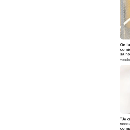
On lu
comiq
sa no
vendr
"Je c
secou
compo