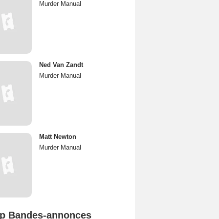
Murder Manual
Ned Van Zandt
Murder Manual
Matt Newton
Murder Manual
p Bandes-annonces
Mutiny Bande-annonce VO STFR
Spider-Man: Brand New Day Bande-annonce VO STFR
L'Odyssée Bande-annonce VO STFR