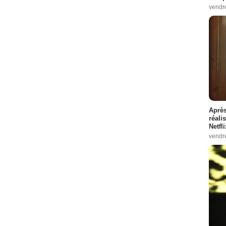
vendr
Après
réali
Netfl
vendr