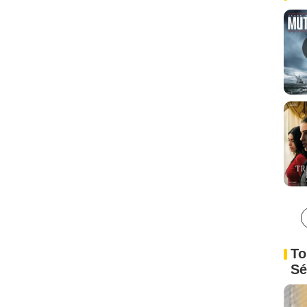
To
Sé