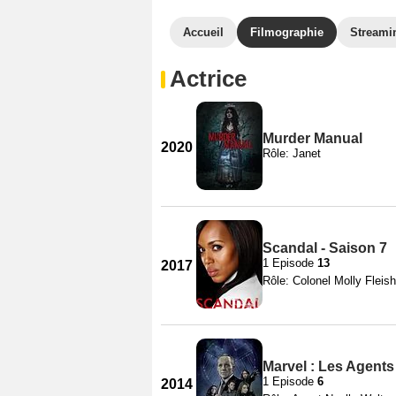
Accueil
Filmographie
Streami
Actrice
Murder Manual
2020
Rôle: Janet
Scandal - Saison 7
1 Episode
13
2017
Rôle: Colonel Molly Fleish
Marvel : Les Agents 
1 Episode
6
2014