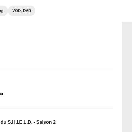
ng
VOD, DVD
er
du S.H.I.E.L.D. - Saison 2