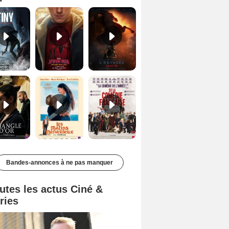
Le Triangle d'or Bande-annonce VF
Les Matins merveilleux Bande-annonce VF
De la Comédie-Française Teaser VF
Bandes-annonces à ne pas manquer
utes les actus Ciné &
ries